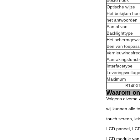
Beste hoek
Optische wijze
Het bekijken hoe
het antwoorden
Aantal van
Backlighttype
Het schermgewic
Ben van toepass
Vernieuwingsfre
Aanrakingsfuncti
Interfacetype
Leveringsvoltag
Maximum
B140XT
Waarom ons
Volgens diverse 
wij kunnen alle 
touch screen, le
LCD paneel, LCD
LCD module van 