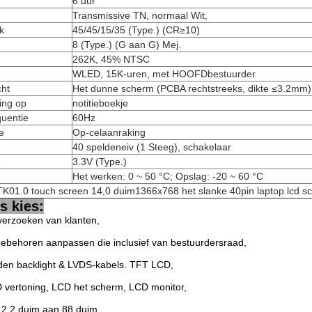
6 uur
Transmissive TN, normaal Wit,
k
45/45/15/35 (Type.) (CR≥10)
8 (Type.) (G aan G) Mej.
262K, 45% NTSC
WLED, 15K-uren, met HOOFDbestuurder
ht
Het dunne scherm (PCBA rechtstreeks, dikte ≤3.2mm)
ing op
notitieboekje
quentie
60Hz
e
Op-celaanraking
40 speldeneiv (1 Steeg), schakelaar
e
3.3V (Type.)
Het werken: 0 ~ 50 °C; Opslag: -20 ~ 60 °C
K01.0 touch screen 14,0 duim1366x768 het slanke 40pin laptop lcd s
 kies:
verzoeken van klanten,
toebehoren aanpassen die inclusief van bestuurdersraad,
iden backlight & LVDS-kabels. TFT LCD,
 vertoning, LCD het scherm, LCD monitor,
2,2 duim aan 88 duim.