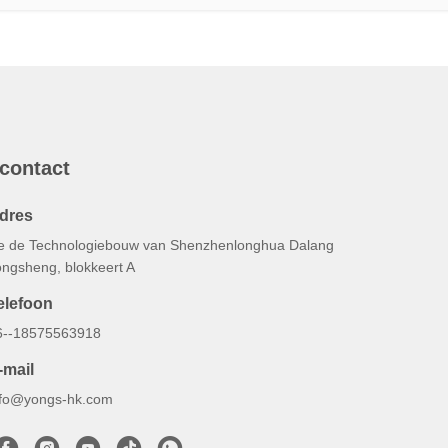
 contact
dres
e de Technologiebouw van Shenzhenlonghua Dalang
ongsheng, blokkeert A
elefoon
6--18575563918
-mail
nfo@yongs-hk.com