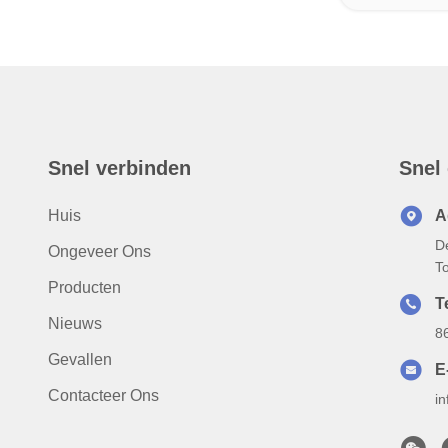
Snel verbinden
Snel
Huis
A
D
Ongeveer Ons
T
Producten
T
Nieuws
8
Gevallen
E
Contacteer Ons
i