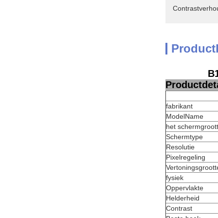
Contrastverho
Product
B1
Productdeta
fabrikant
ModelName
het schermgroot
Schermtype
Resolutie
Pixelregeling
Vertoningsgroott
fysiek
Oppervlakte
Helderheid
Contrast