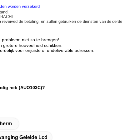
ucten worden verzekerd
tand.
 VRACHT
a reveived de betaling, en zullen gebruiken de diensten van
derde
de
 probleem niet zo te brengen!
en grotere hoeveelheid schikken.
ordelijk voor onjuiste of undeliverable adressen.
nodig heb (AUO103C)?
cherm
vanging Geleide Lcd