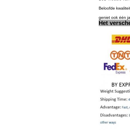
Beloofde kwalitei
geniet ook één j
Het versch