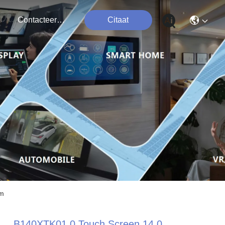
Contacteer Ons
Citaat
rm
B140XTK01.0 Touch Screen 14,0