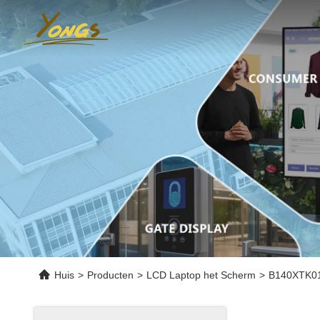
Huis
>
Producten
>
LCD Laptop het Scherm
>
B140XTK01.