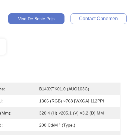
Contact Opnemen
Vind De Beste Prijs
me:
B140XTK01.0 (AUO103C)
l:
1366 (RGB) ×768 [WXGA] 112PPI
 (mm):
320.4 (H) ×205.1 (V) ×3.2 (D) MM
d:
200 Cd/m ² (Type.)