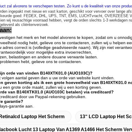
uct zal alvorens te verschepen testen
.
Zo kunt u de kwaliteit van onze prod
rden ingepakt met nieuw en vast karton, geschikt voor vervoer over lange afs
n keurde goed: FEDEX, DHL, UPS, TNT, EMS, LUCHTvracht, OVERZEESE
zien wij reusachtige voorraad hebben, vergt de orden slechts 1-3 werkdagen n
 geleverd als cliëntenverzoek.
raan:
evestigen het merk en het model alvorens te kopen, zodat om u onnodig
veelheid nodig hebt, gelieve ons te contacteren, zullen wij u helpen e
 adres correct is (volledige geadviseerde naam). Wij zijn niet verantwo
verantwoordelijk voor mogelijke extra invoerrechten,
jzen, belastingen en andere douane verwante lasten.
sproblemen hebt, gelieve ons te contacteren.
mijn orde van vinden B140XTK01.0 (AUO103C)?
het volgen aantal geven dan u uw orde van website kunt vinden.
en geven korting als ik een grote hoeveelheid van B140XTK01.0 
s u een grote orde maakt, zullen wij u een korting geven.
orde van B140XTK01.0 (AUO103C betalen) via creditcard?
 creditcard door uw Paypal-rekening gebruiken.
de garantie?
days-garantie aan.
Retinalcd Laptop Het Scherm
13“ LCD Laptop Het S
acbook Lucht 13 Laptop Van A1369 A1466 Het Scherm Ver