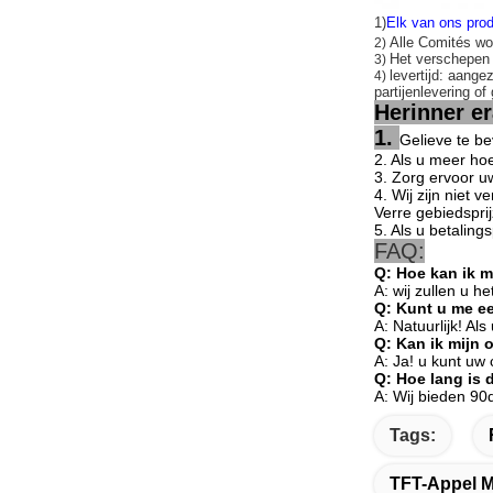
1)
Elk van ons prod
Alle Comités wo
2)
Het verschepe
3)
levertijd: aange
4)
partijenlevering of
Herinner e
1.
Gelieve te b
2. Als u meer hoe
3. Zorg ervoor uw
4. Wij zijn niet 
Verre gebiedspri
5. Als u betaling
FAQ:
Q: Hoe kan ik 
A: wij zullen u 
Q: Kunt u me e
A: Natuurlijk! Al
Q: Kan ik mijn 
A: Ja! u kunt uw
Q: Hoe lang is 
A: Wij bieden 90
Tags:
TFT-Appel M