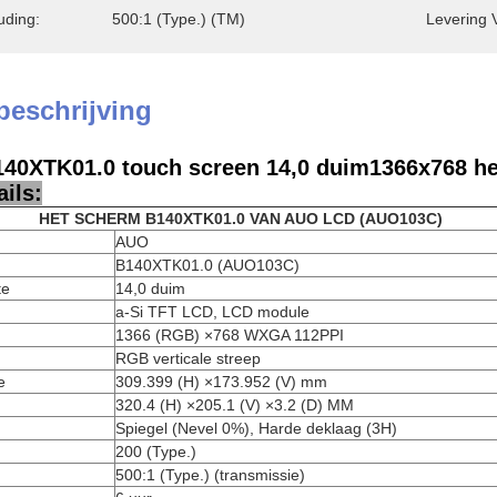
uding:
500:1 (Type.) (TM)
Levering 
beschrijving
40XTK01.0 touch screen 14,0 duim1366x768 het
ils:
HET SCHERM B140XTK01.0 VAN AUO LCD (AUO103C)
AUO
B140XTK01.0 (AUO103C)
te
14,0 duim
a-Si TFT LCD, LCD module
1366 (RGB) ×768 WXGA 112PPI
RGB verticale streep
e
309.399 (H) ×173.952 (V) mm
320.4 (H) ×205.1 (V) ×3.2 (D) MM
Spiegel (Nevel 0%), Harde deklaag (3H)
200 (Type.)
500:1 (Type.) (transmissie)