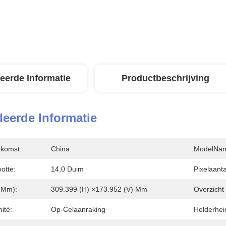
leerde Informatie
Productbeschrijving
leerde Informatie
rkomst:
China
ModelNa
otte:
14,0 Duim
Pixelaanta
 (mm):
309.399 (H) ×173.952 (V) Mm
Overzicht
ité:
Op-Celaanraking
Helderhei