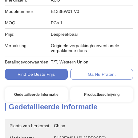
Merknaam:
AUO
Modelnummer:
B133EW01 V0
MOQ:
PCs 1
Prijs:
Bespreekbaar
Verpakking:
Originele verpakking/conventionele
verpakkende doos
Betalingsvoorwaarden:
T/T, Western Union
Vind De Beste Prijs
Ga Nu Praten.
Gedetailleerde Informatie
Productbeschrijving
Gedetailleerde Informatie
Plaats van herkomst:
China