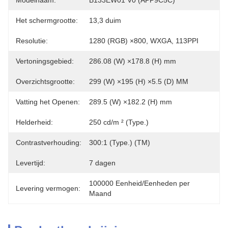
Modelnaam:
B133EW01 V0 (APP9C5C)
Het schermgrootte:
13,3 duim
Resolutie:
1280 (RGB) ×800, WXGA, 113PPI
Vertoningsgebied:
286.08 (W) ×178.8 (H) mm
Overzichtsgrootte:
299 (W) ×195 (H) ×5.5 (D) MM
Vatting het Openen:
289.5 (W) ×182.2 (H) mm
Helderheid:
250 cd/m ² (Type.)
Contrastverhouding:
300:1 (Type.) (TM)
Levertijd:
7 dagen
100000 Eenheid/Eenheden per 
Levering vermogen:
Maand