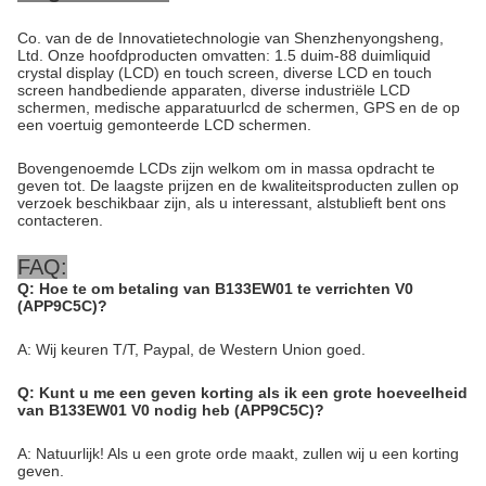
Co. van de de Innovatietechnologie van Shenzhenyongsheng,
Ltd. Onze hoofdproducten omvatten: 1.5 duim-88 duimliquid
crystal display (LCD) en touch screen, diverse LCD en touch
screen handbediende apparaten, diverse industriële LCD
schermen, medische apparatuurlcd de schermen, GPS en de op
een voertuig gemonteerde LCD schermen.
Bovengenoemde LCDs zijn welkom om in massa opdracht te
geven tot. De laagste prijzen en de kwaliteitsproducten zullen op
verzoek beschikbaar zijn, als u interessant, alstublieft bent ons
contacteren.
FAQ:
Q: Hoe te om betaling van B133EW01 te verrichten V0
(APP9C5C)?
A: Wij keuren T/T, Paypal, de Western Union goed.
Q: Kunt u me een geven korting als ik een grote hoeveelheid
van B133EW01 V0 nodig heb (APP9C5C)?
A: Natuurlijk! Als u een grote orde maakt, zullen wij u een korting
geven.