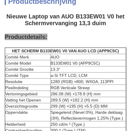
Productbeschrijving
Nieuwe Laptop van AUO B133EW01 V0 het
Schermvervanging 13,3 duim
Productdetails:
HET SCHERM B133EW01 V0 VAN AUO LCD (APP9C5C)
Comité Merk
AUO
Comité Model
B133EW01 V0 (APP9C5C)
Comité Grootte
13.3“
Comité Type
a-Si TFT LCD, LCM
Resolutie
1280 (RGB) ×800, WXGA, 113PPI
Pixelindeling
RGB Verticale Streep
Vertoningsgebied
286.08 (W) ×178.8 (H) mm
Vatting het Openen
289.5 (W) ×182.2 (H) mm
Overzichtsgrootte
299 (W) ×195 (H) ×5.5 (D) MM
Oppervlakte
Spiegelend (Nevel 0%), Harde deklaag
(3H), Reflectievermogen 1,25% (Type.)
Helderheid
250 cd/m ² (Type.)
Contrastverhouding
300:1 (Type.) (TM)