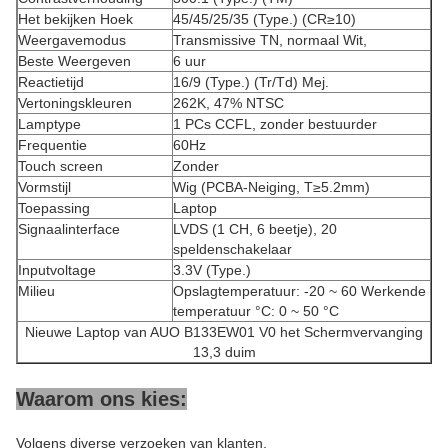
Het bekijken Hoek
45/45/25/35 (Type.) (CR≥10)
Weergavemodus
Transmissive TN, normaal Wit,
Beste Weergeven
6 uur
Reactietijd
16/9 (Type.) (Tr/Td) Mej.
Vertoningskleuren
262K, 47% NTSC
Lamptype
1 PCs CCFL, zonder bestuurder
Frequentie
60Hz
Touch screen
Zonder
Vormstijl
Wig (PCBA-Neiging, T≥5.2mm)
Toepassing
Laptop
Signaalinterface
LVDS (1 CH, 6 beetje), 20
speldenschakelaar
Inputvoltage
3.3V (Type.)
Milieu
Opslagtemperatuur: -20 ~ 60 Werkende
temperatuur °C: 0 ~ 50 °C
Nieuwe Laptop van AUO B133EW01 V0 het Schermvervanging
13,3 duim
Waarom ons kies:
Volgens diverse verzoeken van klanten,