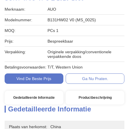
Merknaam:
AUO
Modelnummer:
B131HW02 V0 (MS_0025)
MOQ:
PCs 1
Prijs:
Bespreekbaar
Verpakking:
Originele verpakking/conventionele
verpakkende doos
Betalingsvoorwaarden:
T/T, Western Union
Vind De Beste Prijs
Ga Nu Praten.
Gedetailleerde Informatie
Productbeschrijving
Gedetailleerde Informatie
Plaats van herkomst:
China