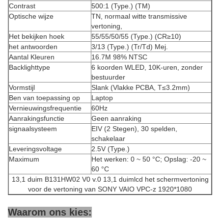
Contrast
500:1 (Type.) (TM)
Optische wijze
TN, normaal witte transmissive
vertoning,
Het bekijken hoek
55/55/50/55 (Type.) (CR≥10)
het antwoorden
3/13 (Type.) (Tr/Td) Mej.
Aantal Kleuren
16.7M 98% NTSC
Backlighttype
6 koorden WLED, 10K-uren, zonder
bestuurder
Vormstijl
Slank (Vlakke PCBA, T≤3.2mm)
Ben van toepassing op
Laptop
Vernieuwingsfrequentie
60Hz
Aanrakingsfunctie
Geen aanraking
signaalsysteem
EIV (2 Stegen), 30 spelden,
schakelaar
Leveringsvoltage
2.5V (Type.)
Maximum
Het werken: 0 ~ 50 °C; Opslag: -20 ~
60 °C
13,1 duim B131HW02 V0 v.0 13,1 duimlcd het schermvertoning
voor de vertoning van SONY VAIO VPC-z 1920*1080
Waarom ons kies: