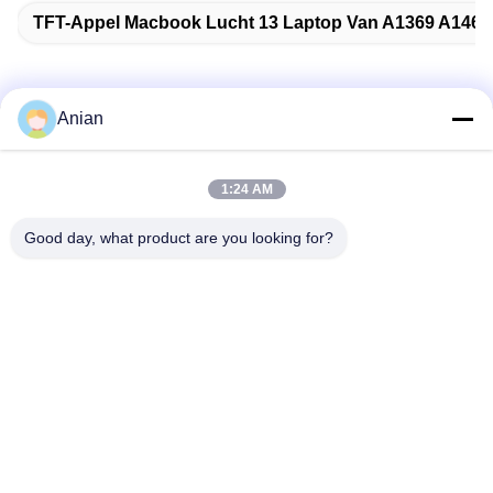
TFT-Appel Macbook Lucht 13 Laptop Van A1369 A1466
Anian
Snel contact
1:24 AM
Adres
Good day, what product are you looking for?
Gebouw A, VERSINO Gebouw, Longhua New District,
Shenzhen
Telefoon
0086-18575563918
E-mail
info@yongs-hk.com