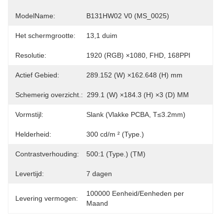
ModelName:
B131HW02 V0 (MS_0025)
Het schermgrootte:
13,1 duim
Resolutie:
1920 (RGB) ×1080, FHD, 168PPI
Actief Gebied:
289.152 (W) ×162.648 (H) mm
Schemerig overzicht.:
299.1 (W) ×184.3 (H) ×3 (D) MM
Vormstijl:
Slank (Vlakke PCBA, T≤3.2mm)
Helderheid:
300 cd/m ² (Type.)
Contrastverhouding:
500:1 (Type.) (TM)
Levertijd:
7 dagen
100000 Eenheid/Eenheden per 
Levering vermogen:
Maand