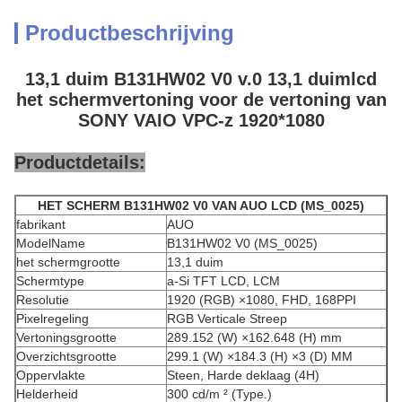
Productbeschrijving
13,1 duim B131HW02 V0 v.0 13,1 duimlcd
het schermvertoning voor de vertoning van
SONY VAIO VPC-z 1920*1080
Productdetails:
HET SCHERM B131HW02 V0 VAN AUO LCD (MS_0025)
fabrikant
AUO
ModelName
B131HW02 V0 (MS_0025)
het schermgrootte
13,1 duim
Schermtype
a-Si TFT LCD, LCM
Resolutie
1920 (RGB) ×1080, FHD, 168PPI
Pixelregeling
RGB Verticale Streep
Vertoningsgrootte
289.152 (W) ×162.648 (H) mm
Overzichtsgrootte
299.1 (W) ×184.3 (H) ×3 (D) MM
Oppervlakte
Steen, Harde deklaag (4H)
Helderheid
300 cd/m ² (Type.)