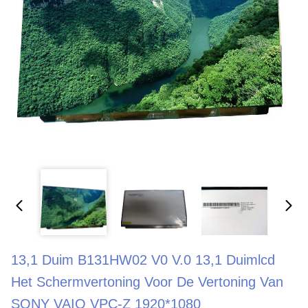
13,1 Duim B131HW02 V0 V.0 13,1 Duimlcd
Het Schermvertoning Voor De Vertoning Van
SONY VAIO VPC-Z 1920*1080