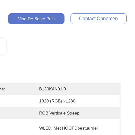
Contact Opnemen
Vind De Beste Prijs
me:
B130KAN01.0
1920 (RGB) ×1280
RGB Verticale Streep
WLED, Met HOOFDbestuurder