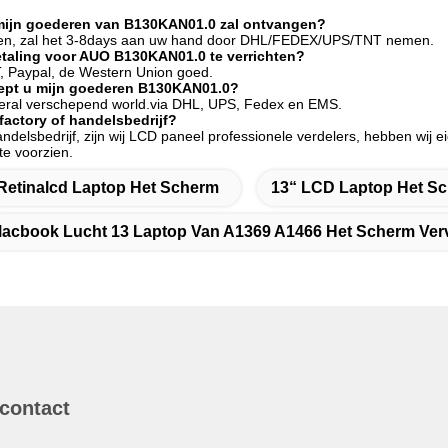
 mijn goederen van B130KAN01.0 zal ontvangen?
een, zal het 3-8days aan uw hand door DHL/FEDEX/UPS/TNT nemen.
etaling voor AUO B130KAN01.0 te verrichten?
T, Paypal, de Western Union goed.
ept u mijn goederen B130KAN01.0?
veral verschepend world.via DHL, UPS, Fedex en EMS.
actory of handelsbedrijf?
andelsbedrijf, zijn wij LCD paneel professionele verdelers, hebben wij 
te voorzien.
Retinalcd Laptop Het Scherm
13“ LCD Laptop Het S
acbook Lucht 13 Laptop Van A1369 A1466 Het Scherm Ver
 contact