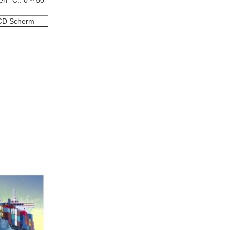
n °C.: 0 ~ 50
LCD Scherm