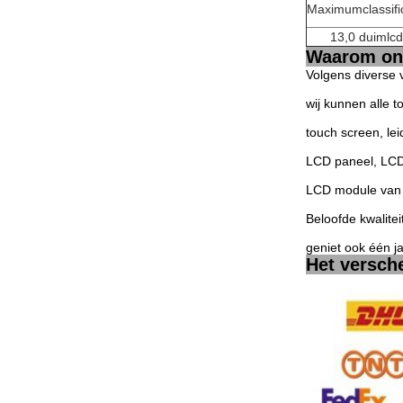
Maximumclassifi
13,0 duimlc
Waarom ons
Volgens diverse 
wij kunnen alle 
touch screen, le
LCD paneel, LCD
LCD module van 
Beloofde kwalitei
geniet ook één j
Het versch