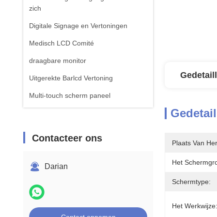
zich
Digitale Signage en Vertoningen
Medisch LCD Comité
draagbare monitor
Gedetail
Uitgerekte Barlcd Vertoning
Multi-touch scherm paneel
Gedetail
Contacteer ons
Plaats Van He
Het Schermgro
Darian
Schermtype:
Het Werkwijze