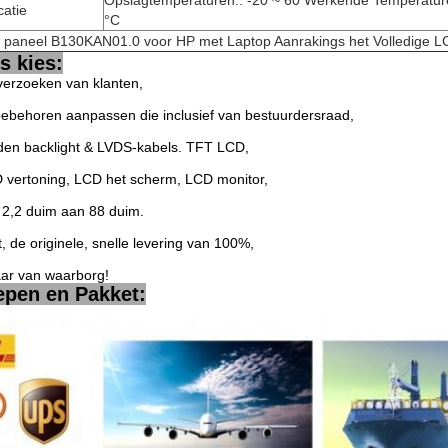
Opslagtemperaturen.: -20 ~ 60 Werkende Temperature
catie
°C
d paneel B130KAN01.0 voor HP met Laptop Aanrakings het Volledige 
 kies:
verzoeken van klanten,
toebehoren aanpassen die inclusief van bestuurdersraad,
iden backlight & LVDS-kabels. TFT LCD,
 vertoning, LCD het scherm, LCD monitor,
2,2 duim aan 88 duim.
t, de originele, snelle levering van 100%,
aar van waarborg!
epen en Pakket: