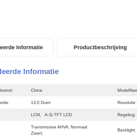
leerde Informatie
Productbeschrijving
leerde Informatie
rkomst:
China
ModelNa
otte:
13,0 Duim
Resolutie:
LCM,   A-Si TFT LCD
Regeling:
Transmissive AHVA, Normaal 
:
Backlight:
Zwart,