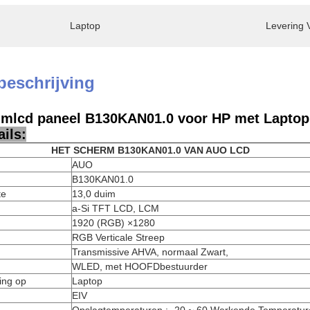
Laptop
Levering 
beschrijving
imlcd paneel B130KAN01.0 voor HP met Laptop
ils:
HET SCHERM B130KAN01.0 VAN AUO LCD
AUO
B130KAN01.0
te
13,0 duim
a-Si TFT LCD, LCM
1920 (RGB) ×1280
RGB Verticale Streep
Transmissive AHVA, normaal Zwart,
WLED, met HOOFDbestuurder
ing op
Laptop
EIV