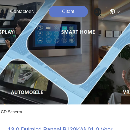
Contacteer Ons
Citaat
 LCD Scherm
13,0 Duimlcd Paneel B130KAN01.0 Voor