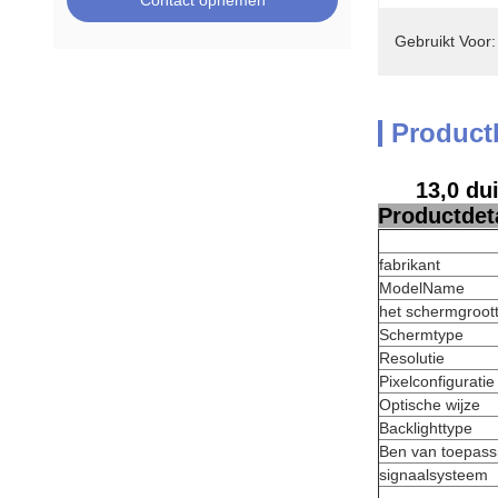
Contact opnemen
Gebruikt Voor:
Product
13,0 du
Productdeta
fabrikant
ModelName
het schermgroot
Schermtype
Resolutie
Pixelconfiguratie
Optische wijze
Backlighttype
Ben van toepass
signaalsysteem