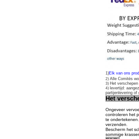
1)
Elk van ons prod
Alle Comités wo
2)
Het verschepe
3)
levertijd: aange
4)
partijenlevering of
Het versch
Ongeveer vervoer
controleren het 
te ondertekenen.
verzenden.
Bescherm het sc
sommige krassen 