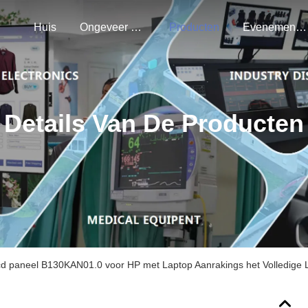
Huis
Ongeveer Ons
Producten
Evenementen
Details Van De Producten
cd paneel B130KAN01.0 voor HP met Laptop Aanrakings het Volledige