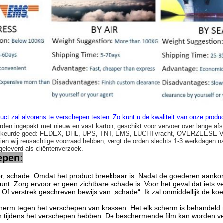
uct zal alvorens te verschepen testen
.
Zo kunt u de kwaliteit van onze prod
rden ingepakt met nieuw en vast karton, geschikt voor vervoer over lange afs
n keurde goed: FEDEX, DHL, UPS, TNT, EMS, LUCHTvracht, OVERZEESE
zien wij reusachtige voorraad hebben, vergt de orden slechts 1-3 werkdagen n
 geleverd als cliëntenverzoek.
epen:
, schade. Omdat het product breekbaar is. Nadat de goederen aankomen
punt. Zorg ervoor er geen zichtbare schade is. Voor het geval dat iets
 Of verstrek geschreven bewijs van „schade“. Ik zal onmiddellijk de k
herm tegen het verschepen van krassen. Het elk scherm is behandeld 
tijdens het verschepen hebben. De beschermende film kan worden verw