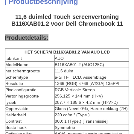
Productbeschrijving
11,6 duimlcd Touch screenvertoning
B116XAB01.2 voor Dell Chromebook 11
Productdetails:
HET SCHERM B116XAB01.2 VAN AUO LCD
fabrikant
AUO
ModelName
B116XAB01.2 (AUO125C)
het schermgrootte
11,6 duim
Schermtype
a-Si TFT LCD, Assemblage
Resolutie
1366 (RGB) ×768 [WXGA] 135PPI
Pixelconfiguratie
RGB Verticale Streep
Vertoningsgrootte
256,125 × 144 mm (H×V)
fysiek
287.7 × 185,6 × 4,2 mm (H×V×D)
Oppervlakte
Glans (Nevel 0%), Harde deklaag (7H)
Helderheid
220 cd/m ² (Type.)
Contrast
800: 1 (Type.) [Transmissie]
Beste hoek
Symmetrie
Optische wijze
AHVA, normaal zwarte transmissive