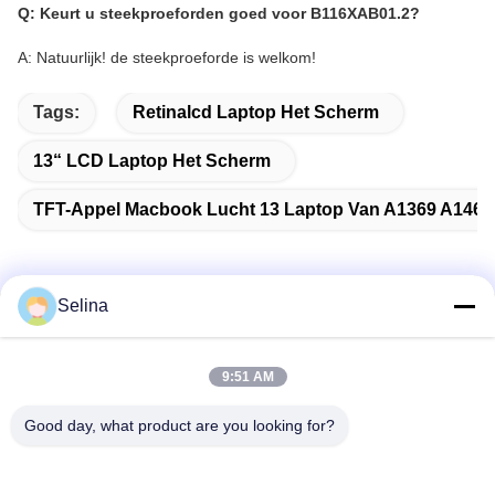
Q: Keurt u steekproeforden goed voor B116XAB01.2?
A: Natuurlijk! de steekproeforde is welkom!
Tags:
Retinalcd Laptop Het Scherm
13“ LCD Laptop Het Scherm
TFT-Appel Macbook Lucht 13 Laptop Van A1369 A1466
Selina
Snel contact
9:51 AM
Adres
Good day, what product are you looking for?
Gebouw A, VERSINO Gebouw, Longhua New District,
Shenzhen