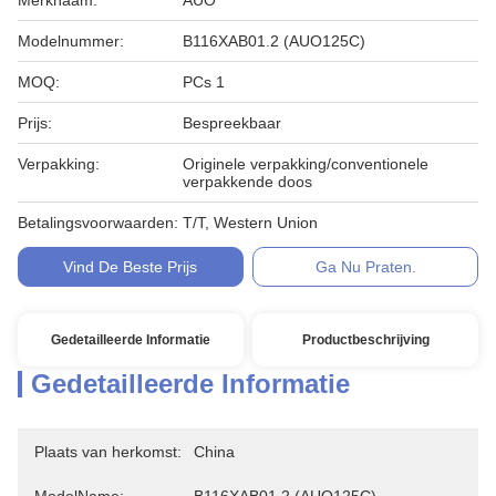
Merknaam:
AUO
Modelnummer:
B116XAB01.2 (AUO125C)
MOQ:
PCs 1
Prijs:
Bespreekbaar
Verpakking:
Originele verpakking/conventionele
verpakkende doos
Betalingsvoorwaarden:
T/T, Western Union
Vind De Beste Prijs
Ga Nu Praten.
Gedetailleerde Informatie
Productbeschrijving
Gedetailleerde Informatie
Plaats van herkomst:
China