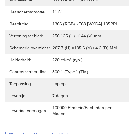
ModelName:
B116XAB01.2 (AUO125C)
Het schermgrootte:
11.6“
Resolutie:
1366 (RGB) ×768 [WXGA] 135PPI
Vertoningsgebied:
256.125 (H) ×144 (V) mm
Schemerig overzicht.:
287.7 (H) ×185.6 (V) ×4.2 (D) MM
Helderheid:
220 cd/m² (typ.)
Contrastverhouding:
800:1 (Type.) (TM)
Toepassing:
Laptop
Levertijd:
7 dagen
100000 Eenheid/Eenheden per 
Levering vermogen:
Maand