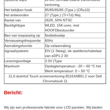
vertoning,
Het bekijken hoek
85/85/85/85 (Type.) (CR≥10)
het antwoorden
27 (Type.) (Tr+Td) Mej.
Aantal van
262K, 50% NTSC
Backlighttype
WLED, 15K-uren, met
HOOFDbestuurder
Ben van toepassing op
Notitieboekje
Vernieuwingsfrequentie
60Hz
Aanrakingsfunctie
Op-celaanraking
signaalsysteem
EIV (1 Steeg), de speldenschakelaar
van eDP1.2 30
Leveringsvoltage
3.3V (Type
Maximum
Opslagtemperatuur: -20 ~ 60 °C het
Werk temperatuur: 0 ~ 50 °C
11,6 duimlcd Touch screenvertoning B116XAB01.2 voor Dell
Chromebook 11
Bericht:
Wij zijn een professionele fabriek voor LCD panelen. Wij bieden