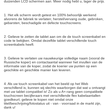
duizenden LCD schermen aan. Meer nodig hebt u, lager de prijs.
1. Het elk scherm wordt getest en 100% behoorlijk werkend
alvorens de fabriek te verlaten; herstel/vervang oude, gebroken,
gebarsten, beschadigde en defecte touchscreens.
2. Gelieve te zetten de tablet aan om de de touch screenkabel en
code te bekijken. Omdat dezelfde tablet verschillende touch
screenkabels heeft.
3. Gelieve te verlaten uw nauwkeurige volledige naam (vooral de
Russische koper) en contactaantal wanneer het invullen van de
informatie van de koper, zodat de koerier uw punten op een
geschikte en geschikte manier kan leveren.
4. Als uw touch screenkabel van het beeld op het Web
verschillend is, kunnen wij slechts waarborgen dat wat u ontvangt
met uw tablet compatibel is! Zo als u A+-rang geen compatibele
touchscreen becijferaars met verschillende flex kabelaantallen
goedkeurt, gelieve te kopen niet omdat onze
titel/beschrijving/fotostatus uit - van - voorraad in de markt zijn,
dank u!