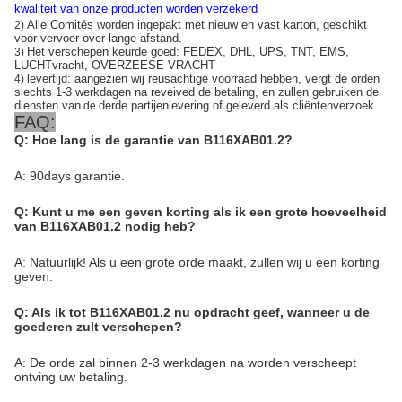
kwaliteit van onze producten worden verzekerd
Alle Comités worden ingepakt met nieuw en vast karton, geschikt
2)
voor vervoer over lange afstand.
Het verschepen keurde goed: FEDEX, DHL, UPS, TNT, EMS,
3)
LUCHTvracht, OVERZEESE VRACHT
levertijd: aangezien wij reusachtige voorraad hebben, vergt de orden
4)
slechts 1-3 werkdagen na reveived de betaling, en zullen gebruiken de
diensten van
derde partijenlevering of geleverd als cliëntenverzoek.
de
FAQ:
Q: Hoe lang is de garantie van B116XAB01.2?
A: 90days garantie.
Q: Kunt u me een geven korting als ik een grote hoeveelheid
van B116XAB01.2 nodig heb?
A: Natuurlijk! Als u een grote orde maakt, zullen wij u een korting
geven.
Q: Als ik tot B116XAB01.2 nu opdracht geef, wanneer u de
goederen zult verschepen?
A: De orde zal binnen 2-3 werkdagen na worden verscheept
ontving uw betaling.