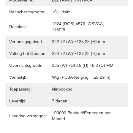
ModelName:
B101AW01 V0 HW0A
Het schermgrootte:
10,1 duim
1024 (RGB) ×576, WSVGA, 
Resolutie:
116PPI
Vertoningsgebied:
222.72 (W) ×125.28 (H) mm
Vatting het Openen:
224.72 (W) ×127.28 (H) mm
Overzichtsgrootte:
235 (W) ×143.5 (H) ×5.2 (D) MM
Vormstijl:
Wig (PCBA-Neiging, T≥5.2mm)
Toepassing:
Netbookpc
Levertijd:
7 dagen
100000 Eenheid/Eenheden per 
Levering vermogen:
Maand