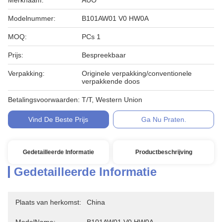
Merknaam:
AUO
Modelnummer:
B101AW01 V0 HW0A
MOQ:
PCs 1
Prijs:
Bespreekbaar
Verpakking:
Originele verpakking/conventionele
verpakkende doos
Betalingsvoorwaarden:
T/T, Western Union
Vind De Beste Prijs
Ga Nu Praten.
Gedetailleerde Informatie
Productbeschrijving
Gedetailleerde Informatie
Plaats van herkomst:
China