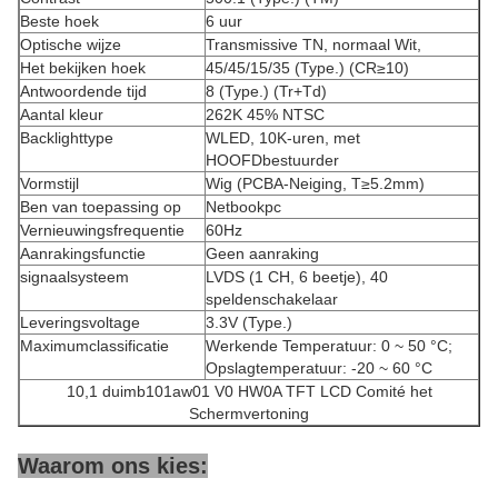
Beste hoek
6 uur
Optische wijze
Transmissive TN, normaal Wit,
Het bekijken hoek
45/45/15/35 (Type.) (CR≥10)
Antwoordende tijd
8 (Type.) (Tr+Td)
Aantal kleur
262K 45% NTSC
Backlighttype
WLED, 10K-uren, met
HOOFDbestuurder
Vormstijl
Wig (PCBA-Neiging, T≥5.2mm)
Ben van toepassing op
Netbookpc
Vernieuwingsfrequentie
60Hz
Aanrakingsfunctie
Geen aanraking
signaalsysteem
LVDS (1 CH, 6 beetje), 40
speldenschakelaar
Leveringsvoltage
3.3V (Type.)
Maximumclassificatie
Werkende Temperatuur: 0 ~ 50 °C;
Opslagtemperatuur: -20 ~ 60 °C
10,1 duimb101aw01 V0 HW0A TFT LCD Comité het
Schermvertoning
Waarom ons kies: