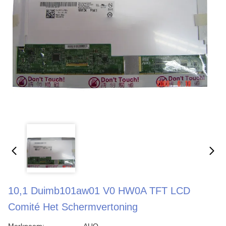
10,1 Duimb101aw01 V0 HW0A TFT LCD
Comité Het Schermvertoning