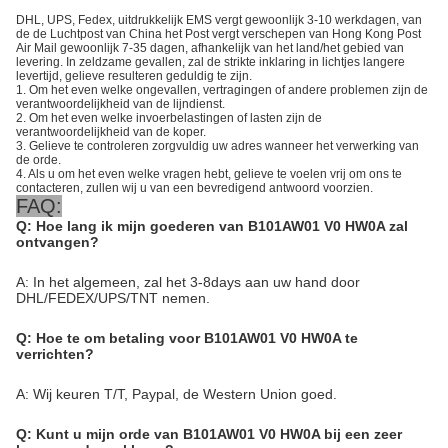
DHL, UPS, Fedex, uitdrukkelijk EMS vergt gewoonlijk 3-10 werkdagen, van
de de Luchtpost van China het Post vergt verschepen van Hong Kong Post
Air Mail gewoonlijk 7-35 dagen, afhankelijk van het land/het gebied van
levering. In zeldzame gevallen, zal de strikte inklaring in lichtjes langere
levertijd, gelieve resulteren geduldig te zijn.
1. Om het even welke ongevallen, vertragingen of andere problemen zijn de
verantwoordelijkheid van de lijndienst.
2. Om het even welke invoerbelastingen of lasten zijn de
verantwoordelijkheid van de koper.
3. Gelieve te controleren zorgvuldig uw adres wanneer het verwerking van
de orde.
4. Als u om het even welke vragen hebt, gelieve te voelen vrij om ons te
contacteren, zullen wij u van een bevredigend antwoord voorzien.
FAQ:
Q: Hoe lang ik mijn goederen van B101AW01 V0 HW0A zal
ontvangen?
A: In het algemeen, zal het 3-8days aan uw hand door
DHL/FEDEX/UPS/TNT nemen.
Q: Hoe te om betaling voor B101AW01 V0 HW0A te
verrichten?
A: Wij keuren T/T, Paypal, de Western Union goed.
Q: Kunt u mijn orde van B101AW01 V0 HW0A bij een zeer