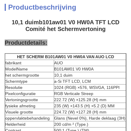
Productbeschrijving
10,1 duimb101aw01 V0 HW0A TFT LCD
Comité het Schermvertoning
Productdetails:
HET SCHERM B101AW01 V0 HW0A VAN AUO LCD
fabrikant
AUO
ModelName
B101AW01 V0 HW0A
het schermgrootte
10,1 duim
Schermtype
a-Si TFT LCD, LCM
Resolutie
1024 (RGB) ×576, WSVGA, 116PPI
Pixelconfiguratie
RGB Verticale Streep
Vertoningsgrootte
222.72 (W) ×125.28 (H) mm
fysieke afmeting
235 (W) ×143.5 (H) ×5.2 (D) MM
Visuele grootte
224.72 (W) ×127.28 (H) mm
oppervlaktebehandeling
Glans (Nevel 0%), Harde deklaag (3H)
Helderheid
200 cd/m ² (Type.)
Contrast
500:1 (Type.) (TM)