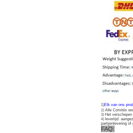
1)
Elk van ons prod
Alle Comités wo
2)
Het verschepe
3)
levertijd: aange
4)
partijenlevering of
FAQ: