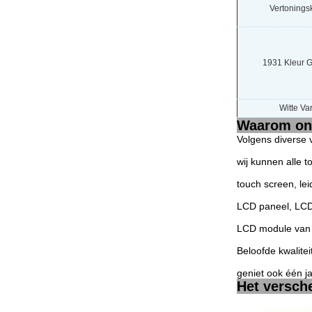
Vertoningsk
1931 Kleur G
Witte Var
Waarom ons
Volgens diverse 
wij kunnen alle 
touch screen, le
LCD paneel, LCD
LCD module van 
Beloofde kwalitei
geniet ook één j
Het versch