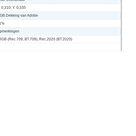
: 0,310; Y: 0,335
GB Dekking van Adobe
1%
pmerkingen
RGB (Rec.709, BT.709), Rec.2020 (BT.2020)