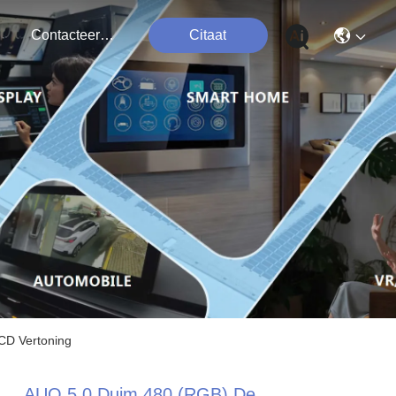
Contacteer Ons
Citaat
CD Vertoning
AUO 5,0 Duim 480 (RGB) De