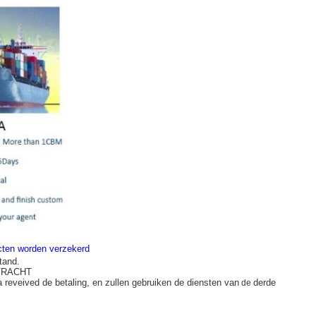
ucten worden verzekerd
tand.
 VRACHT
a reveived de betaling, en zullen gebruiken de diensten van
derde
de