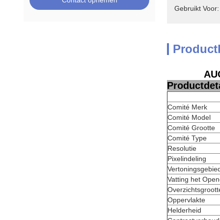
Contact opnemen
Gebruikt Voor:
Product
AUO
Productdeta
Comité Merk
Comité Model
Comité Grootte
Comité Type
Resolutie
Pixelindeling
Vertoningsgebie
Vatting het Ope
Overzichtsgroott
Oppervlakte
Helderheid