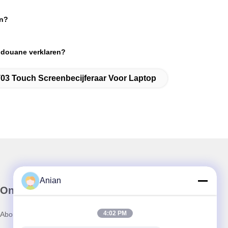
en?
r douane verklaren?
 Touch Screenbecijferaar Voor Laptop
Anian
Onze Nieuwsbrief
4:02 PM
Abonneer u op onze nieuwsbrief voor kortingen en meer.