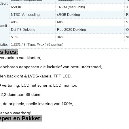
leur:
6593K
16.7M (met 8 bits)
X
NTSC-Verhouding
sRGB Dekking
R
49%
68%
5
amlt:
Dci-P3 Dekking
Rec.2020 Dekking
O
51%
36%
s
iatie:
1.33/1.43 (Type. /Max.) (9 punten)
 kies:
verzoeken van klanten,
toebehoren aanpassen die inclusief van bestuurdersraad,
iden backlight & LVDS-kabels. TFT LCD,
 vertoning, LCD het scherm, LCD monitor,
2,2 duim aan 88 duim.
t, de originele, snelle levering van 100%,
aar van waarborg!
epen en Pakket: