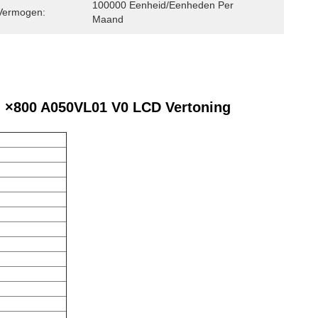
100000 Eenheid/Eenheden Per 
Vermogen:
Maand
n ×800 A050VL01 V0 LCD Vertoning