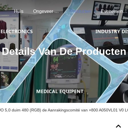
Huis
Ongeveer Ons
Producten
Evenementen
Details Van De Producten
O 5,0 duim 480 (RGB) de Aanrakingscomité van ×800 A050VL01 V0 L