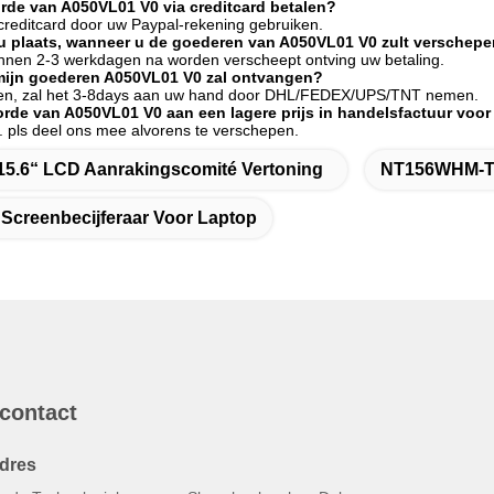
orde van A050VL01 V0 via creditcard betalen?
 creditcard door uw Paypal-rekening gebruiken.
nu plaats, wanneer u de goederen van A050VL01 V0 zult verschep
innen 2-3 werkdagen na worden verscheept ontving uw betaling.
 mijn goederen A050VL01 V0 zal ontvangen?
een, zal het 3-8days aan uw hand door DHL/FEDEX/UPS/TNT nemen.
orde van A050VL01 V0 aan een lagere prijs in handelsfactuur voo
j. pls deel ons mee alvorens te verschepen.
15.6“ LCD Aanrakingscomité Vertoning
NT156WHM-T03
 Screenbecijferaar Voor Laptop
 contact
dres