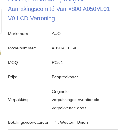
Aanrakingscomité Van ×800 A050VL01
V0 LCD Vertoning
Merknaam:
AUO
Modelnummer:
A050VL01 V0
MOQ:
PCs 1
Prijs:
Bespreekbaar
Originele
Verpakking:
verpakking/conventionele
verpakkende doos
Betalingsvoorwaarden:
T/T, Western Union