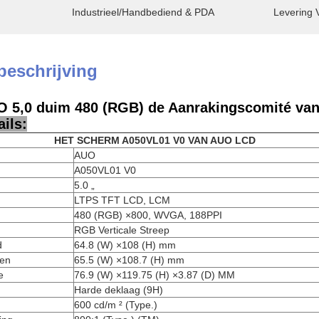
Industrieel/Handbediend & PDA
Levering 
beschrijving
 5,0 duim 480 (RGB) de Aanrakingscomité va
ils:
HET SCHERM A050VL01 V0 VAN AUO LCD
AUO
A050VL01 V0
5.0 „
LTPS TFT LCD, LCM
480 (RGB) ×800, WVGA, 188PPI
RGB Verticale Streep
d
64.8 (W) ×108 (H) mm
nen
65.5 (W) ×108.7 (H) mm
e
76.9 (W) ×119.75 (H) ×3.87 (D) MM
Harde deklaag (9H)
600 cd/m ² (Type.)