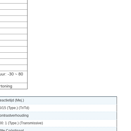
ur: -30 ~ 80
toning
eactietijd (Mej.)
0/15 (Type.) (Tr/Td)
ontrastverhouding
00: 1 (Type.) (Transmissive)
itte Coördinaat