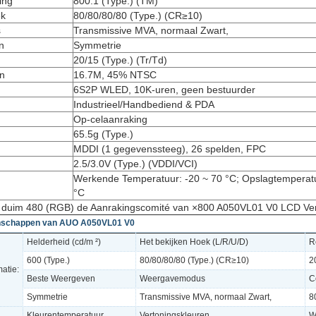
ing
800:1 (Type.) (TM)
ek
80/80/80/80 (Type.) (CR≥10)
s
Transmissive MVA, normaal Zwart,
n
Symmetrie
20/15 (Type.) (Tr/Td)
en
16.7M, 45% NTSC
6S2P WLED, 10K-uren, geen bestuurder
Industrieel/Handbediend & PDA
Op-celaanraking
65.5g (Type.)
MDDI (1 gegevenssteeg), 26 spelden, FPC
2.5/3.0V (Type.) (VDDI/VCI)
Werkende Temperatuur: -20 ~ 70 °C; Opslagtemperatu
°C
 duim 480 (RGB) de Aanrakingscomité van ×800 A050VL01 V0 LCD Ver
enschappen van AUO A050VL01 V0
Helderheid (cd/m ²)
Het bekijken Hoek (L/R/U/D)
R
600 (Type.)
80/80/80/80 (Type.) (CR≥10)
2
atie:
Beste Weergeven
Weergavemodus
C
Symmetrie
Transmissive MVA, normaal Zwart,
8
Kleurentemperatuur
Vertoningskleuren
W