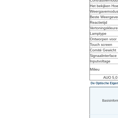
Contrastverhoud
Het bekijken Ho
Weergavemodu
Beste Weergeve
Reactietijd
Vertoningskleur
Lamptype
Ontworpen voor
Touch screen
Comité Gewicht
Signaalinterface
Inputvoltage
Milieu
AUO 5,0
De Optische Eig
Basisinform