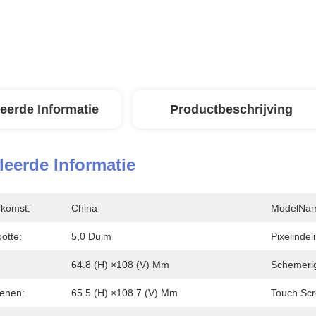
leerde Informatie
Productbeschrijving
leerde Informatie
rkomst:
China
ModelNa
otte:
5,0 Duim
Pixelindel
64.8 (H) ×108 (V) Mm
Schemerig
penen:
65.5 (H) ×108.7 (V) Mm
Touch Scr