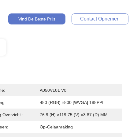
Contact Opnemen
Vind De Beste Prijs
me:
A050VL01 V0
ing:
480 (RGB) ×800 [WVGA] 188PPI
 Overzicht.:
76.9 (H) ×119.75 (V) ×3.87 (D) MM
een:
Op-Celaanraking