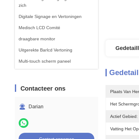
zich
Digitale Signage en Vertoningen
Medisch LCD Comité
draagbare monitor
Gedetail
Uitgerekte Barlcd Vertoning
Multi-touch scherm paneel
Gedetail
Contacteer ons
Plaats Van He
Het Schermgro
Darian
Actief Gebied:
Vatting Het O