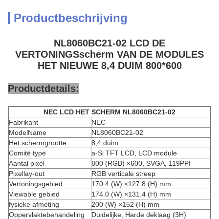
Productbeschrijving
NL8060BC21-02 LCD DE
VERTONINGSscherm VAN DE MODULES
HET NIEUWE 8,4 DUIM 800*600
Productdetails:
NEC LCD HET SCHERM NL8060BC21-02
Fabrikant
NEC
ModelName
NL8060BC21-02
Het schermgrootte
8,4 duim
Comité type
a-Si TFT LCD, LCD module
Aantal pixel
800 (RGB) ×600, SVGA, 119PPI
Pixellay-out
RGB verticale streep
Vertoningsgebied
170.4 (W) ×127.8 (H) mm
Viewable gebied
174.0 (W) ×131.4 (H) mm
fysieke afmeting
200 (W) ×152 (H) mm
Oppervlaktebehandeling
Duidelijke, Harde deklaag (3H)