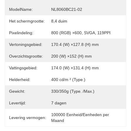
ModelName:
NL8060BC21-02
Het schermgrootte:
8,4 duim
Pixelindeling:
800 (RGB) ×600, SVGA, 119PPI
Vertoningsgebied:
170.4 (W) ×127.8 (H) mm
Overzichtsgrootte:
200 (W) ×152 (H) mm
Vattingsgebied:
174.0 (W) ×131.4 (H) mm
Helderheid:
400 cd/m ² (Type.)
Gewicht:
330/350g (Type. /Max.)
Levertijd:
7 dagen
100000 Eenheid/Eenheden per 
Levering vermogen:
Maand