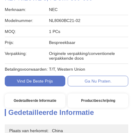
Merknaam:
NEC
Modelnummer:
NL8060BC21-02
MOQ:
1 PCs
Prijs:
Bespreekbaar
Verpakking:
Originele verpakking/conventionele
verpakkende doos
Betalingsvoorwaarden:
T/T, Western Union
Vind De Beste Prijs
Ga Nu Praten.
Gedetailleerde Informatie
Productbeschrijving
Gedetailleerde Informatie
Plaats van herkomst:
China