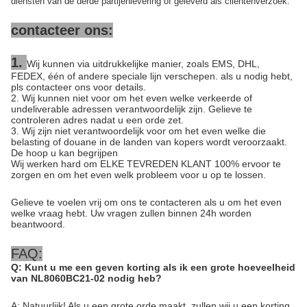
diensten van de derde partijenlevering of geleverd als cliëntenverzoek.
contacteer ons:
1.
Wij kunnen via uitdrukkelijke manier, zoals EMS, DHL,
FEDEX, één of andere speciale lijn verschepen. als u nodig hebt,
pls contacteer ons voor details.
2. Wij kunnen niet voor om het even welke verkeerde of
undeliverable adressen verantwoordelijk zijn. Gelieve te
controleren adres nadat u een orde zet.
3. Wij zijn niet verantwoordelijk voor om het even welke die
belasting of douane in de landen van kopers wordt veroorzaakt.
De hoop u kan begrijpen
Wij werken hard om ELKE TEVREDEN KLANT 100% ervoor te
zorgen en om het even welk probleem voor u op te lossen.
Gelieve te voelen vrij om ons te contacteren als u om het even
welke vraag hebt. Uw vragen zullen binnen 24h worden
beantwoord.
FAQ:
Q: Kunt u me een geven korting als ik een grote hoeveelheid
van NL8060BC21-02 nodig heb?
A: Natuurlijk! Als u een grote orde maakt, zullen wij u een korting