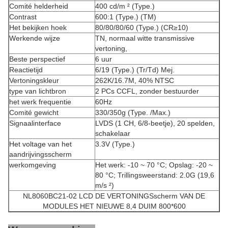
Comité helderheid
400 cd/m ² (Type.)
Contrast
600:1 (Type.) (TM)
Het bekijken hoek
80/80/80/60 (Type.) (CR≥10)
Werkende wijze
TN, normaal witte transmissive
vertoning,
Beste perspectief
6 uur
Reactietijd
6/19 (Type.) (Tr/Td) Mej.
Vertoningskleur
262K/16.7M, 40% NTSC
type van lichtbron
2 PCs CCFL, zonder bestuurder
het werk frequentie
60Hz
Comité gewicht
330/350g (Type. /Max.)
Signaalinterface
LVDS (1 CH, 6/8-beetje), 20 spelden,
schakelaar
Het voltage van het
3.3V (Type.)
aandrijvingsscherm
werkomgeving
Het werk: -10 ~ 70 °C; Opslag: -20 ~
80 °C; Trillingsweerstand: 2.0G (19,6
m/s ²)
NL8060BC21-02 LCD DE VERTONINGSscherm VAN DE
MODULES HET NIEUWE 8,4 DUIM 800*600