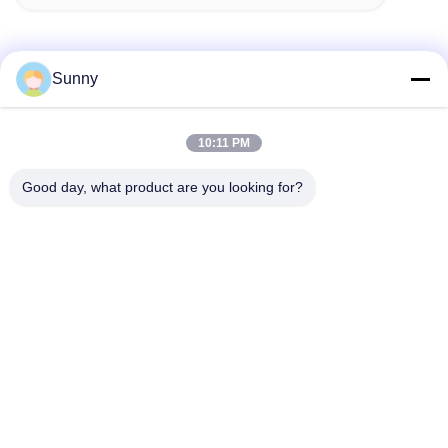
Sunny
Snel contact
10:11 PM
Adres
Good day, what product are you looking for?
Gebouw A, VERSINO Gebouw, Longhua New District,
Shenzhen
Telefoon
0086-18575563918
E-mail
info@yongs-hk.com