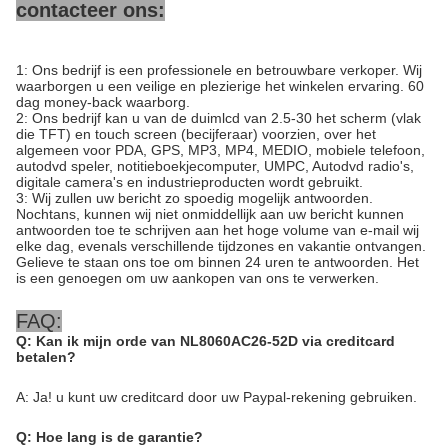
contacteer ons:
1: Ons bedrijf is een professionele en betrouwbare verkoper. Wij
waarborgen u een veilige en plezierige het winkelen ervaring. 60
dag money-back waarborg.
2: Ons bedrijf kan u van de duimlcd van 2.5-30 het scherm (vlak
die TFT) en touch screen (becijferaar) voorzien, over het
algemeen voor PDA, GPS, MP3, MP4, MEDIO, mobiele telefoon,
autodvd speler, notitieboekjecomputer, UMPC, Autodvd radio's,
digitale camera's en industrieproducten wordt gebruikt.
3: Wij zullen uw bericht zo spoedig mogelijk antwoorden.
Nochtans, kunnen wij niet onmiddellijk aan uw bericht kunnen
antwoorden toe te schrijven aan het hoge volume van e-mail wij
elke dag, evenals verschillende tijdzones en vakantie ontvangen.
Gelieve te staan ons toe om binnen 24 uren te antwoorden. Het
is een genoegen om uw aankopen van ons te verwerken.
FAQ:
Q: Kan ik mijn orde van NL8060AC26-52D via creditcard
betalen?
A: Ja! u kunt uw creditcard door uw Paypal-rekening gebruiken.
Q: Hoe lang is de garantie?