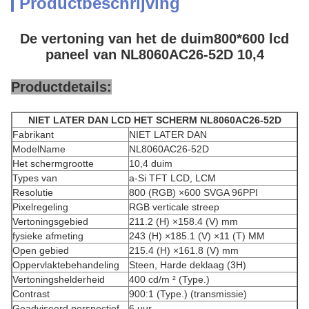
Productbeschrijving
De vertoning van het de duim800*600 lcd
paneel van NL8060AC26-52D 10,4
Productdetails:
NIET LATER DAN LCD HET SCHERM NL8060AC26-52D
Fabrikant
NIET LATER DAN
ModelName
NL8060AC26-52D
Het schermgrootte
10,4 duim
Types van
a-Si TFT LCD, LCM
Resolutie
800 (RGB) ×600 SVGA 96PPI
Pixelregeling
RGB verticale streep
Vertoningsgebied
211.2 (H) ×158.4 (V) mm
fysieke afmeting
243 (H) ×185.1 (V) ×11 (T) MM
Open gebied
215.4 (H) ×161.8 (V) mm
Oppervlaktebehandeling
Steen, Harde deklaag (3H)
Vertoningshelderheid
400 cd/m ² (Type.)
Contrast
900:1 (Type.) (transmissie)
Geadviseerd perspectief
6 uur