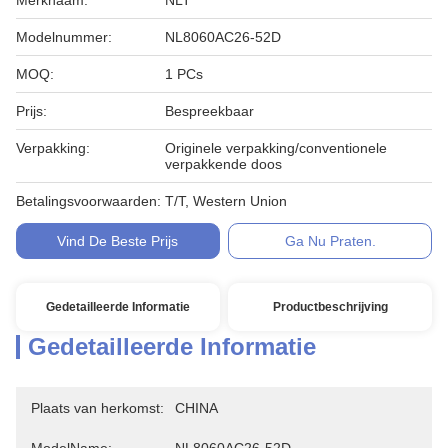
Merknaam:
NLT
Modelnummer:
NL8060AC26-52D
MOQ:
1 PCs
Prijs:
Bespreekbaar
Verpakking:
Originele verpakking/conventionele
verpakkende doos
Betalingsvoorwaarden:
T/T, Western Union
Vind De Beste Prijs
Ga Nu Praten.
Gedetailleerde Informatie
Productbeschrijving
Gedetailleerde Informatie
Plaats van herkomst:
CHINA