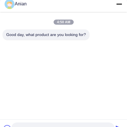
Anian
Snel contact
4:50 AM
Adres
Good day, what product are you looking for?
Gebouw A, VERSINO Gebouw, Longhua New District,
Shenzhen
Telefoon
0086-18575563918
E-mail
info@yongs-hk.com
Privacybeleid
|
Sitemap
| De Goede Kwaliteit van China LCD
het Comité van de het Schermvertoning Leverancier. Copyright
© 2021-2026 Shenzhen Yongsheng Innovation Technology