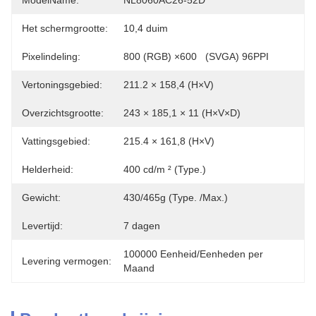
ModelName:
NL8060AC26-52D
Het schermgrootte:
10,4 duim
Pixelindeling:
800 (RGB) ×600   (SVGA) 96PPI
Vertoningsgebied:
211.2 × 158,4 (H×V)
Overzichtsgrootte:
243 × 185,1 × 11 (H×V×D)
Vattingsgebied:
215.4 × 161,8 (H×V)
Helderheid:
400 cd/m ² (Type.)
Gewicht:
430/465g (Type. /Max.)
Levertijd:
7 dagen
100000 Eenheid/Eenheden per 
Levering vermogen:
Maand