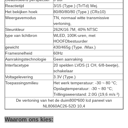
Reactietijd
3/15 (Type.) (Tr/Td) Mej.
Het bekijken hoek
80/80/80/80 (Type.) (CR≥10)
Weergavemodus
TN, normaal witte transmissive
vertoning,
Steunkleur
262K/16.7M, 40% NTSC
type van lichtbron
WLED, 100K-uren, met
HOOFDbestuurder
gewicht
430/465g (Type. /Max.)
Framesnelheid
60Hz
Aanrakingstechnologie
Geen aanraking
Interfacetype
20 spelden LVDS (1 CH, 6/8-beetje),
schakelaar
Voltagelevering
3.3V (Type.)
Toepassingsmilieu
Het werk temperatuur: -30 ~ 80 °C;
Opslagtemperatuur: -30 ~ 80 °C;
Trillingsweerstand: 2.0G (19,6 m/s ²)
De vertoning van het de duim800*600 lcd paneel van
NL8060AC26-52D 10,4
Waarom ons kies: