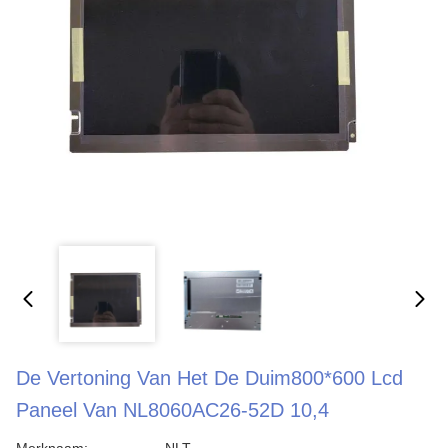
De Vertoning Van Het De Duim800*600 Lcd
Paneel Van NL8060AC26-52D 10,4