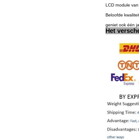
LCD module van 
Beloofde kwalitei
geniet ook één j
Het versch