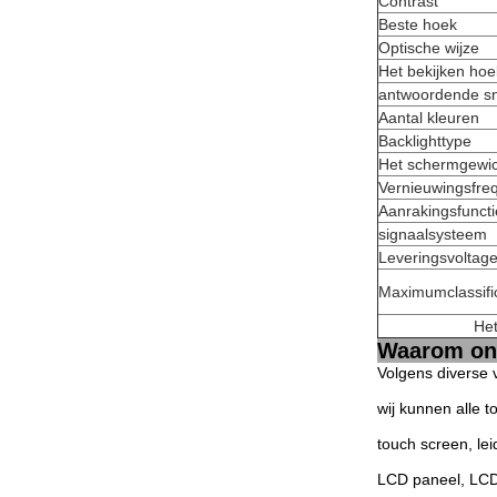
Contrast
Beste hoek
Optische wijze
Het bekijken hoe
antwoordende sn
Aantal kleuren
Backlighttype
Het schermgewic
Vernieuwingsfre
Aanrakingsfuncti
signaalsysteem
Leveringsvoltag
Maximumclassifi
Het
Waarom ons
Volgens diverse 
wij kunnen alle 
touch screen, le
LCD paneel, LCD