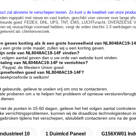
uct zal alvorens te verschepen testen
.
Zo kunt u de kwaliteit van onze prod
rden ingepakt met nieuw en vast karton, geschikt voor vervoer over lange afs
n keurde goed: FEDEX, DHL, UPS, TNT, EMS, LUCHTvracht, OVERZEESE
zien wij reusachtige voorraad hebben, vergt de orden slechts 1-3 werkdagen n
 geleverd als cliëntenverzoek.
en geven korting als ik een grote hoeveelheid van NL8048AC19-1
s u een grote orde maakt, zullen wij u een korting geven.
mijn orde van NL8048AC19-14F vinden?
het volgen aantal geven dan u uw orde van website kunt vinden.
etaling van NL8048AC19-14F te verrichten?
T, Paypal, de Western Union goed.
ekproeforden goed van NL8048AC19-14F?
 steekproeforde is welkom!
 gebeurde, gelieve te voelen vrij om ons te contacteren.
este proberen om u te helpen het probleem of opnieuw versturen/terugb
 dienen.
iet de punten in 15-60 dagen, gelieve het het volgen aantal controlere
e verrichtingsproblemen, kunnen wij de draadloze technologiesteun in 
gebroken tijdens het verschepen, alstublieft contacteren ons na de goe
Industrieel 10
1 Duimlcd Paneel
G156XW01 Indu