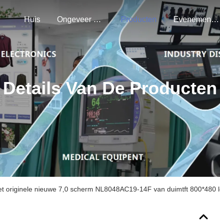
Huis
Ongeveer Ons
Producten
Evenementen
Details Van De Producten
t originele nieuwe 7,0 scherm NL8048AC19-14F van duimtft 800*480 