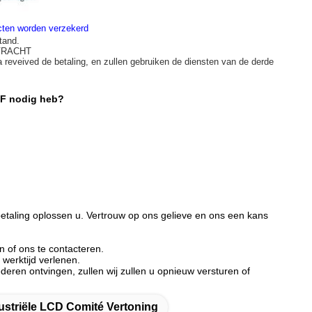
ucten worden verzekerd
tand.
 VRACHT
a reveived de betaling, en zullen gebruiken de diensten van de derde
4F nodig heb?
etaling oplossen u. Vertrouw op ons gelieve en ons een kans
n of ons te contacteren.
werktijd verlenen.
deren ontvingen, zullen wij zullen u opnieuw versturen of
striële LCD Comité Vertoning