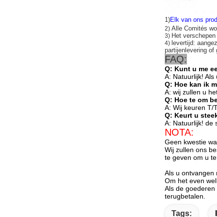
1)
Elk van ons prod
Alle Comités wo
2)
Het verschepe
3)
levertijd: aange
4)
partijenlevering of
FAQ:
Q: Kunt u me e
A: Natuurlijk! Al
Q: Hoe kan ik 
A: wij zullen u 
Q: Hoe te om b
A: Wij keuren T/
Q: Keurt u ste
A: Natuurlijk! de
NOTA:
Geen kwestie wat
Wij zullen ons b
te geven om u te
Als u ontvangen n
Om het even welk
Als de goederen 
terugbetalen.
Tags: