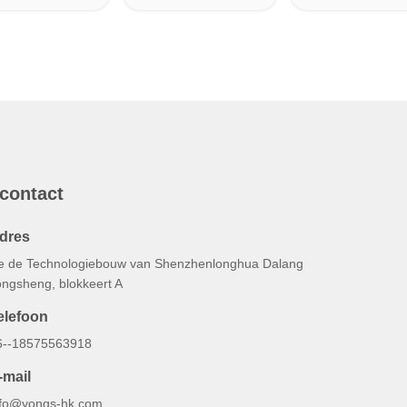
 contact
dres
e de Technologiebouw van Shenzhenlonghua Dalang
ongsheng, blokkeert A
elefoon
6--18575563918
-mail
nfo@yongs-hk.com