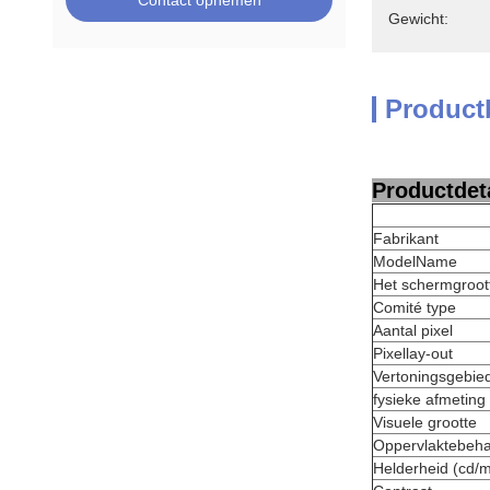
Contact opnemen
Gewicht:
Product
Productdeta
Fabrikant
ModelName
Het schermgroot
Comité type
Aantal pixel
Pixellay-out
Vertoningsgebie
fysieke afmeting
Visuele grootte
Oppervlaktebeha
Helderheid (cd/m