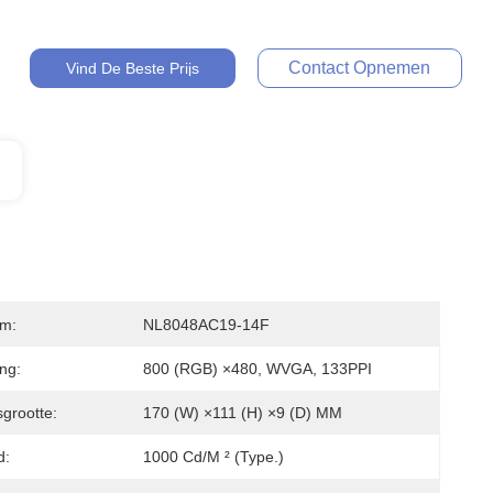
Contact Opnemen
Vind De Beste Prijs
m:
NL8048AC19-14F
ing:
800 (RGB) ×480, WVGA, 133PPI
sgrootte:
170 (W) ×111 (H) ×9 (D) MM
d:
1000 Cd/m ² (Type.)