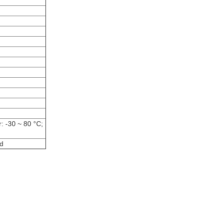
: -30 ~ 80 °C;
cd