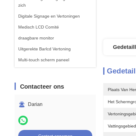
zich
Digitale Signage en Vertoningen
Medisch LCD Comité
draagbare monitor
Gedetail
Uitgerekte Barlcd Vertoning
Multi-touch scherm paneel
Gedetail
Contacteer ons
Plaats Van He
Het Schermgro
Darian
Vertoningsgeb
Vattingsgebied