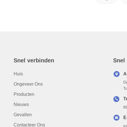
Snel verbinden
Snel
Huis
A
D
Ongeveer Ons
T
Producten
T
Nieuws
8
Gevallen
E
Contacteer Ons
i