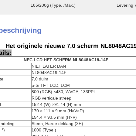
185/200g (Type. /Max.)
Levering 
beschrijving
Het originele nieuwe 7,0 scherm NL8048AC19
ils:
NEC LCD HET SCHERM NL8048AC19-14F
NIET LATER DAN
NL8048AC19-14F
te
7,0 duim
a-Si TFT LCD, LCM
800 (RGB) ×480, WVGA, 133PPI
RGB verticale streep
d
152.4 (W) ×91.44 (H) mm
170 × 111 × 9 mm (H×V×D)
154.4 × 93,5 mm (H×V)
ndeling
Steen, Harde deklaag (3H)
 ²)
1000 (Type.)