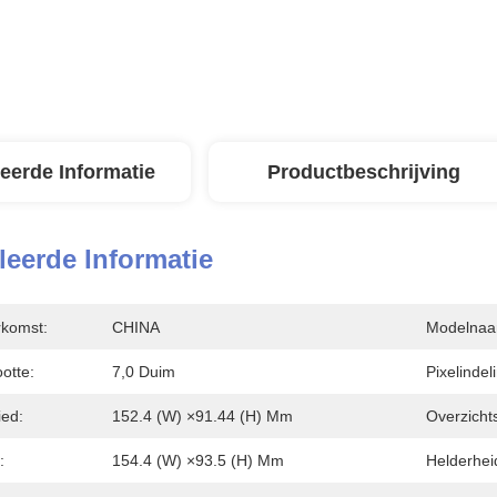
leerde Informatie
Productbeschrijving
leerde Informatie
rkomst:
CHINA
Modelnaa
otte:
7,0 Duim
Pixelindel
ied:
152.4 (W) ×91.44 (H) Mm
Overzicht
:
154.4 (W) ×93.5 (H) Mm
Helderhei