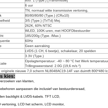
800: 1 (Type.) [Transmissie]
6 uur
TN, normaal witte transmissive vertoning,
k
80/80/80/80 (Type.) (CR≥10)
elheid
3/5 (Type.) (Tr/Td) Mej.
262K, 60% NTSC
WLED, 100K-uren, met HOOFDbestuurder
ht
185/200g (Type. /Max.)
quentie
60Hz
e
Geen aanraking
LVDS (1 CH, 6 beetje), schakelaar, 20 spelden
e
3.3V (Type.)
Opslagtemperatuur: -40 ~ 80 °C het Werk temperatuur
catie
Trillingsweerstand: 2.0G (19,6 m/s ²)
 originele nieuwe 7,0 scherm NL8048AC19-14F van duimtft 800*480 l
 kies:
verzoeken van klanten,
toebehoren aanpassen die inclusief van bestuurdersraad,
iden backlight & LVDS-kabels. TFT LCD,
 vertoning, LCD het scherm, LCD monitor,