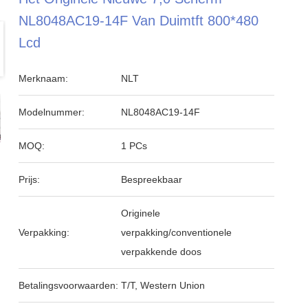
NL8048AC19-14F Van Duimtft 800*480
Lcd
Merknaam:
NLT
Modelnummer:
NL8048AC19-14F
MOQ:
1 PCs
Prijs:
Bespreekbaar
Originele
Verpakking:
verpakking/conventionele
verpakkende doos
Betalingsvoorwaarden:
T/T, Western Union