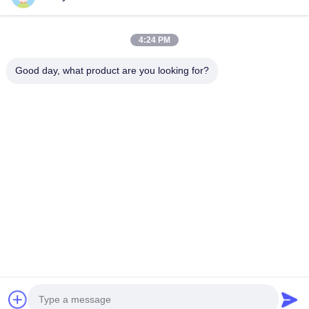
Snel contact
4:24 PM
Adres
Good day, what product are you looking for?
Gebouw A, VERSINO Gebouw, Longhua New District,
Shenzhen
Telefoon
0086-18575563918
E-mail
info@yongs-hk.com
Privacybeleid
|
Sitemap
| De Goede Kwaliteit van China LCD
het Comité van de het Schermvertoning Leverancier. Copyright
© 2021-2026 Shenzhen Yongsheng Innovation Technology
Co., Ltd . Alle rechten voorbehoudena.