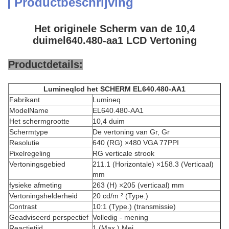
Productbeschrijving
Het originele Scherm van de 10,4
duimel640.480-aa1 LCD Vertoning
Productdetails:
Lumineqlcd het SCHERM EL640.480-AA1
Fabrikant
Lumineq
ModelName
EL640.480-AA1
Het schermgrootte
10,4 duim
Schermtype
De vertoning van Gr, Gr
Resolutie
640 (RG) ×480 VGA 77PPI
Pixelregeling
RG verticale strook
Vertoningsgebied
211.1 (Horizontale) ×158.3 (Verticaal)
mm
fysieke afmeting
263 (H) ×205 (verticaal) mm
Vertoningshelderheid
20 cd/m ² (Type.)
Contrast
10:1 (Type.) (transmissie)
Geadviseerd perspectief
Volledig - mening
Reactietijd
1 (Max.) Mej.