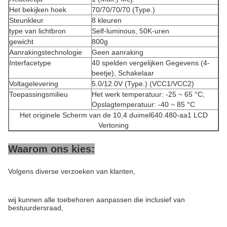
Het bekijken hoek
70/70/70/70 (Type.)
Steunkleur
8 kleuren
type van lichtbron
Self-luminous, 50K-uren
gewicht
800g
Aanrakingstechnologie
Geen aanraking
Interfacetype
40 spelden vergelijken Gegevens (4-
beetje), Schakelaar
Voltagelevering
5.0/12.0V (Type.) (VCC1/VCC2)
Toepassingsmilieu
Het werk temperatuur: -25 ~ 65 °C;
Opslagtemperatuur: -40 ~ 85 °C
Het originele Scherm van de 10,4 duimel640.480-aa1 LCD
Vertoning
Waarom ons kies:
Volgens diverse verzoeken van klanten,
wij kunnen alle toebehoren aanpassen die inclusief van
bestuurdersraad,