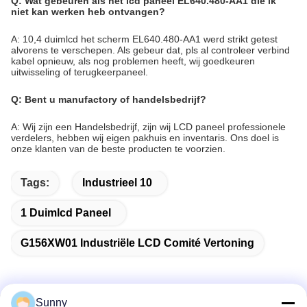
Q: Wat gebeuren als het lcd paneel EL640.480-AA1 die ik
niet kan werken heb ontvangen?
A: 10,4 duimlcd het scherm EL640.480-AA1 werd strikt getest
alvorens te verschepen. Als gebeur dat, pls al controleer verbind
kabel opnieuw, als nog problemen heeft, wij goedkeuren
uitwisseling of terugkeerpaneel.
Q: Bent u manufactory of handelsbedrijf?
A: Wij zijn een Handelsbedrijf, zijn wij LCD paneel professionele
verdelers, hebben wij eigen pakhuis en inventaris. Ons doel is
onze klanten van de beste producten te voorzien.
Tags:
Industrieel 10
1 Duimlcd Paneel
G156XW01 Industriële LCD Comité Vertoning
Sunny