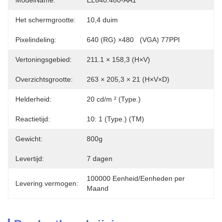
ModelName:
EL640.480-AA1
Het schermgrootte:
10,4 duim
Pixelindeling:
640 (RG) ×480   (VGA) 77PPI
Vertoningsgebied:
211.1 × 158,3 (H×V)
Overzichtsgrootte:
263 × 205,3 × 21 (H×V×D)
Helderheid:
20 cd/m ² (Type.)
Reactietijd:
10: 1 (Type.) (TM)
Gewicht:
800g
Levertijd:
7 dagen
100000 Eenheid/Eenheden per 
Levering vermogen:
Maand