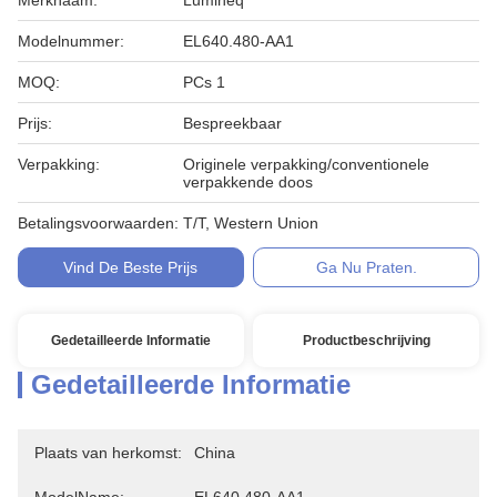
Merknaam:
Lumineq
Modelnummer:
EL640.480-AA1
MOQ:
PCs 1
Prijs:
Bespreekbaar
Verpakking:
Originele verpakking/conventionele
verpakkende doos
Betalingsvoorwaarden:
T/T, Western Union
Vind De Beste Prijs
Ga Nu Praten.
Gedetailleerde Informatie
Productbeschrijving
Gedetailleerde Informatie
Plaats van herkomst:
China