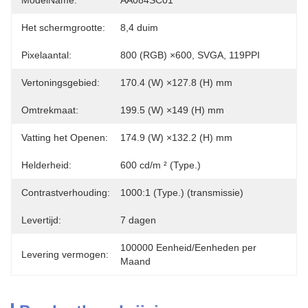
ModelName:
AA084SC01
Het schermgrootte:
8,4 duim
Pixelaantal:
800 (RGB) ×600, SVGA, 119PPI
Vertoningsgebied:
170.4 (W) ×127.8 (H) mm
Omtrekmaat:
199.5 (W) ×149 (H) mm
Vatting het Openen:
174.9 (W) ×132.2 (H) mm
Helderheid:
600 cd/m ² (Type.)
Contrastverhouding:
1000:1 (Type.) (transmissie)
Levertijd:
7 dagen
100000 Eenheid/Eenheden per 
Levering vermogen:
Maand