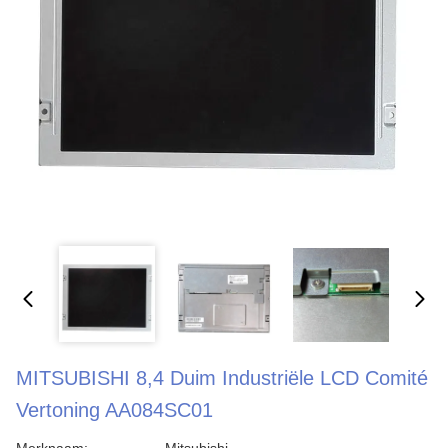
MITSUBISHI 8,4 Duim Industriële LCD Comité
Vertoning AA084SC01