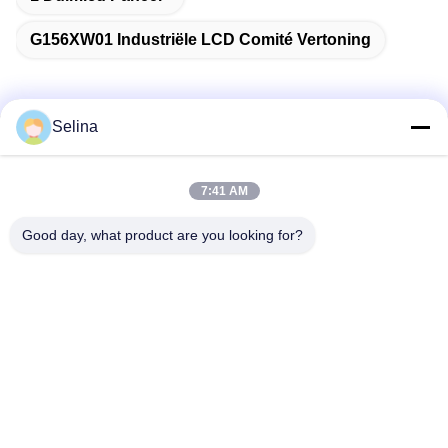
G156XW01 Industriële LCD Comité Vertoning
Selina
Snel contact
7:41 AM
Adres
Good day, what product are you looking for?
Gebouw A, VERSINO Gebouw, Longhua New District,
Shenzhen
Telefoon
0086-18575563918
E-mail
info@yongs-hk.com