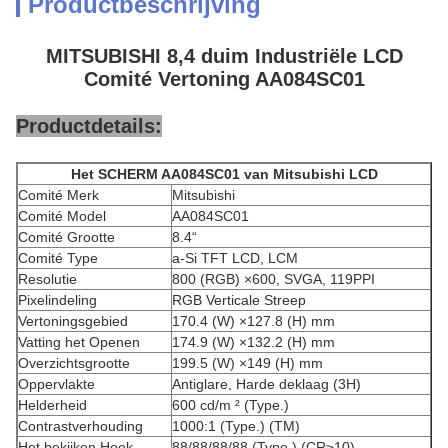
Productbeschrijving
MITSUBISHI 8,4 duim Industriële LCD
Comité Vertoning AA084SC01
Productdetails:
Het SCHERM AA084SC01 van Mitsubishi LCD
Comité Merk
Mitsubishi
Comité Model
AA084SC01
Comité Grootte
8.4“
Comité Type
a-Si TFT LCD, LCM
Resolutie
800 (RGB) ×600, SVGA, 119PPI
Pixelindeling
RGB Verticale Streep
Vertoningsgebied
170.4 (W) ×127.8 (H) mm
Vatting het Openen
174.9 (W) ×132.2 (H) mm
Overzichtsgrootte
199.5 (W) ×149 (H) mm
Oppervlakte
Antiglare, Harde deklaag (3H)
Helderheid
600 cd/m ² (Type.)
Contrastverhouding
1000:1 (Type.) (TM)
Het bekijken Hoek
88/88/88/88 (Type.) (CR≥10)