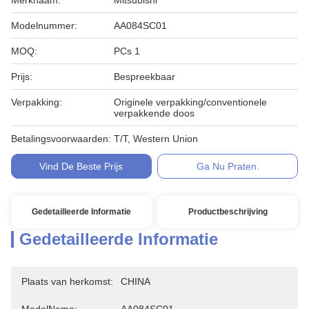
Merknaam:
Mitsubishi
Modelnummer:
AA084SC01
MOQ:
PCs 1
Prijs:
Bespreekbaar
Verpakking:
Originele verpakking/conventionele
verpakkende doos
Betalingsvoorwaarden:
T/T, Western Union
Vind De Beste Prijs
Ga Nu Praten.
Gedetailleerde Informatie
Productbeschrijving
Gedetailleerde Informatie
Plaats van herkomst:
CHINA