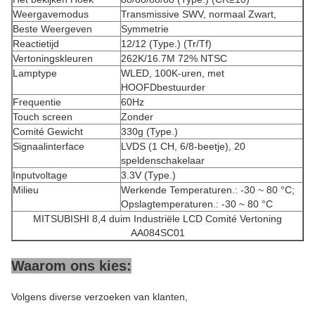
Weergavemodus
Transmissive SWV, normaal Zwart,
Beste Weergeven
Symmetrie
Reactietijd
12/12 (Type.) (Tr/Tf)
Vertoningskleuren
262K/16.7M 72% NTSC
Lamptype
WLED, 100K-uren, met
HOOFDbestuurder
Frequentie
60Hz
Touch screen
Zonder
Comité Gewicht
330g (Type.)
Signaalinterface
LVDS (1 CH, 6/8-beetje), 20
speldenschakelaar
Inputvoltage
3.3V (Type.)
Milieu
Werkende Temperaturen.: -30 ~ 80 °C;
Opslagtemperaturen.: -30 ~ 80 °C
MITSUBISHI 8,4 duim Industriële LCD Comité Vertoning
AA084SC01
Waarom ons kies:
Volgens diverse verzoeken van klanten,