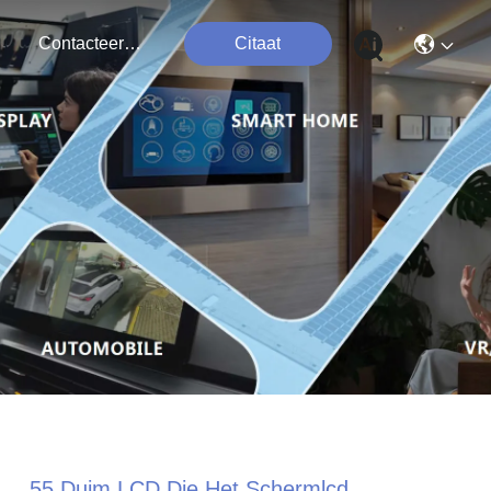
Contacteer Ons
Citaat
55 Duim LCD Die Het Schermlcd