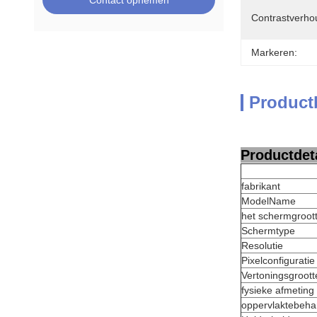
Contact opnemen
Contrastverho
Markeren:
Product
Productdeta
fabrikant
ModelName
het schermgroot
Schermtype
Resolutie
Pixelconfiguratie
Vertoningsgroott
fysieke afmeting
oppervlaktebeha