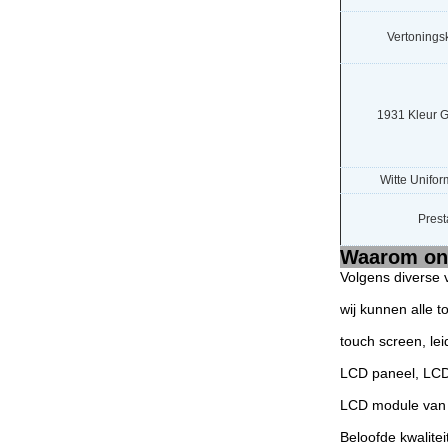
Vertoningsk
1931 Kleur G
Witte Uniform
Prest
Waarom ons
Volgens diverse 
wij kunnen alle 
touch screen, le
LCD paneel, LCD
LCD module van 
Beloofde kwalitei