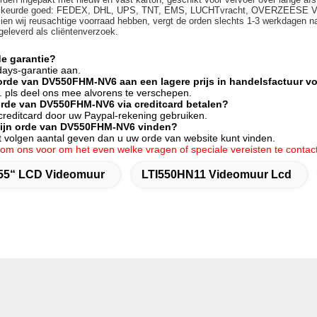
n keurde goed: FEDEX, DHL, UPS, TNT, EMS, LUCHTvracht, OVERZEESE
zien wij reusachtige voorraad hebben, vergt de orden slechts 1-3 werkdagen n
 geleverd als cliëntenverzoek.
de garantie?
days-garantie aan.
orde van DV550FHM-NV6 aan een lagere prijs in handelsfactuur v
j. pls deel ons mee alvorens te verschepen.
orde van DV550FHM-NV6 via creditcard betalen?
 creditcard door uw Paypal-rekening gebruiken.
mijn orde van DV550FHM-NV6 vinden?
het volgen aantal geven dan u uw orde van website kunt vinden.
ij om ons voor om het even welke vragen of speciale vereisten te conta
55“ LCD Videomuur
LTI550HN11 Videomuur Lcd