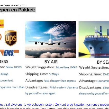
aar van waarborg!
epen en Pakket:
uct zal alvorens te verschepen testen
.
Zo kunt u de kwaliteit van onze prod
rden ingepakt met nieuw en vast karton, geschikt voor vervoer over lange afs