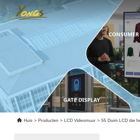
Huis
>
Producten
>
LCD Videomuur
>
55 Duim LCD die h