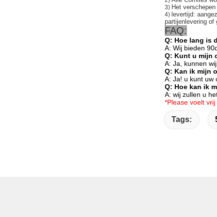
2)
Het verschepe
3)
levertijd: aange
4)
partijenlevering of
FAQ:
Q: Hoe lang is 
A: Wij bieden 90
Q: Kunt u mijn 
A: Ja, kunnen wi
Q: Kan ik mijn 
A: Ja! u kunt uw
Q: Hoe kan ik 
A: wij zullen u 
*Please voelt vr
Tags: