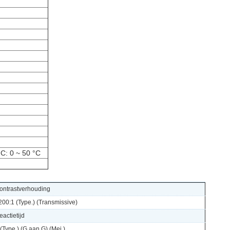
C: 0 ~ 50 °C
ontrastverhouding
200:1 (Type.) (Transmissive)
eactietijd
 (Type.) (G aan G) (Mej.)