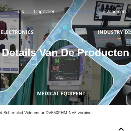
Huis
Ongeveer Ons
Producten
Evenementen
Details Van De Producten
et Schermlcd Videomuur DV550FHM-NV6 verbindt