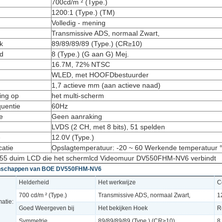
700cd/m ² (Type.)
1200:1 (Type.) (TM)
Volledig - mening
Transmissive ADS, normaal Zwart,
k
89/89/89/89 (Type.) (CR≥10)
jd
8 (Type.) (G aan G) Mej.
16.7M, 72% NTSC
WLED, met HOOFDbestuurder
1,7 actieve mm (aan actieve naad)
ing op
het multi-scherm
quentie
60Hz
e
Geen aanraking
LVDS (2 CH, met 8 bits), 51 spelden
e
12.0V (Type.)
catie
Opslagtemperatuur: -20 ~ 60 Werkende temperatuur °
55 duim LCD die het schermlcd Videomuur DV550FHM-NV6 verbindt
enschappen van BOE DV550FHM-NV6
Helderheid
Het werkwijze
C
700 cd/m ² (Type.)
Transmissive ADS, normaal Zwart,
1
atie:
Goed Weergeven bij
Het bekijken Hoek
R
Symmetrie
89/89/89/89 (Type.) (CR≥10)
8