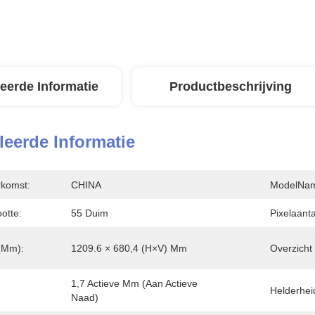
leerde Informatie
Productbeschrijving
leerde Informatie
rkomst:
CHINA
ModelNa
otte:
55 Duim
Pixelaanta
 (mm):
1209.6 × 680,4 (H×V) Mm
Overzicht
1,7 Actieve Mm (aan Actieve 
Helderhei
Naad)