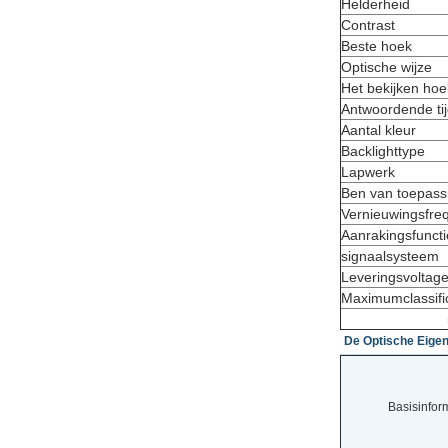
Helderheid
Contrast
Beste hoek
Optische wijze
Het bekijken hoe
Antwoordende ti
Aantal kleur
Backlighttype
Lapwerk
Ben van toepass
Vernieuwingsfre
Aanrakingsfuncti
signaalsysteem
Leveringsvoltag
Maximumclassifi
De Optische Eig
Basisinform