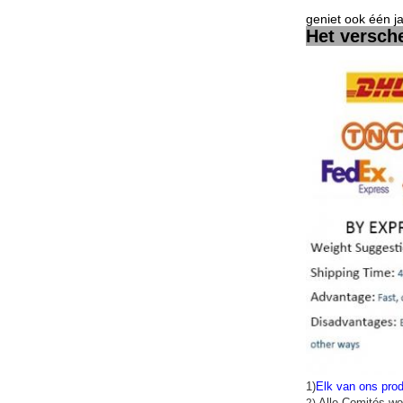
geniet ook één j
Het versch
1)
Elk van ons prod
Alle Comités wo