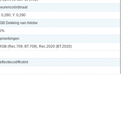
leurencoördinaat
: 0,280; Y: 0,290
GB Dekking van Adobe
5%
pmerkingen
RGB (Rec.709, BT.709), Rec.2020 (BT.2020)
eflectiecoëfficiënt