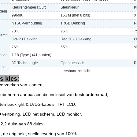
Kleurentemperatuur:
Steunkleur
K
leur:
9969K
16.7M (met 8 bits)
X
NTSC-Verhouding
sRGB Dekking
R
73%
96%
7
amlt:
Dci-P3 Dekking
Rec.2020 Dekking
O
76%
55%
s
iteit:
1.18 (Type.) (41 punten)
3D Technologie
Openluchtzicht
R
aties:
-
Leesbaar zonlicht
-
 kies:
verzoeken van klanten,
toebehoren aanpassen die inclusief van bestuurdersraad,
iden backlight & LVDS-kabels. TFT LCD,
 vertoning, LCD het scherm, LCD monitor,
2,2 duim aan 88 duim.
t, de originele, snelle levering van 100%,