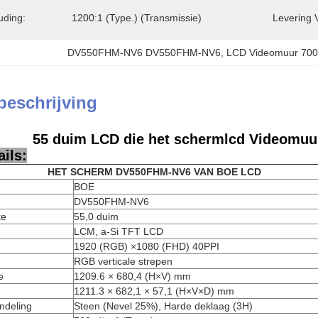
uding:
1200:1 (Type.) (transmissie)
Levering 
DV550FHM-NV6 DV550FHM-NV6
, 
LCD Videomuur 70
beschrijving
55 duim LCD die het schermlcd Videomu
ils:
HET SCHERM DV550FHM-NV6 VAN BOE LCD
BOE
DV550FHM-NV6
te
55,0 duim
LCM, a-Si TFT LCD
1920 (RGB) ×1080 (FHD) 40PPI
RGB verticale strepen
e
1209.6 × 680,4 (H×V) mm
1211.3 × 682,1 × 57,1 (H×V×D) mm
ndeling
Steen (Nevel 25%), Harde deklaag (3H)