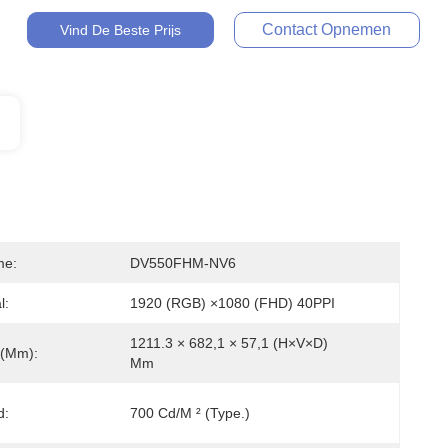
Contact Opnemen
Vind De Beste Prijs
me:
DV550FHM-NV6
l:
1920 (RGB) ×1080 (FHD) 40PPI
1211.3 × 682,1 × 57,1 (H×V×D) 
 (mm):
Mm
d:
700 Cd/m ² (Type.)