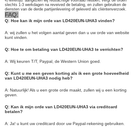
levertijd: aangezien wij reusachtige voorraad hebben, vergt de orden
4)
slechts 1-3 werkdagen na reveived de betaling, en zullen gebruiken de
diensten van de derde partijenlevering of geleverd als cliëntenverzoek.
FAQ:
Q: Hoe kan ik mijn orde van LD420EUN-UHA3 vinden?
A: wij zullen u het volgen aantal geven dan u uw orde van website
kunt vinden.
Q: Hoe te om betaling van LD420EUN-UHA3 te verrichten?
A: Wij keuren T/T, Paypal, de Western Union goed.
Q: Kunt u me een geven korting als ik een grote hoeveelheid
van LD420EUN-UHA3 nodig heb?
A: Natuurlijk! Als u een grote orde maakt, zullen wij u een korting
geven.
Q: Kan ik mijn orde van LD420EUN-UHA3 via creditcard
betalen?
A: Ja! u kunt uw creditcard door uw Paypal-rekening gebruiken.