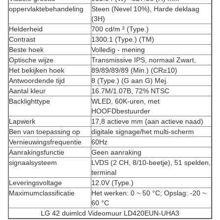
oppervlaktebehandeling
Steen (Nevel 10%), Harde deklaag
(3H)
Helderheid
700 cd/m ² (Type.)
Contrast
1300:1 (Type.) (TM)
Beste hoek
Volledig - mening
Optische wijze
Transmissive IPS, normaal Zwart,
Het bekijken hoek
89/89/89/89 (Min.) (CR≥10)
Antwoordende tijd
8 (Type.) (G aan G) Mej.
Aantal kleur
16.7M/1.07B, 72% NTSC
Backlighttype
WLED, 60K-uren, met
HOOFDbestuurder
Lapwerk
17,8 actieve mm (aan actieve naad)
Ben van toepassing op
digitale signage/het multi-scherm
Vernieuwingsfrequentie
60Hz
Aanrakingsfunctie
Geen aanraking
signaalsysteem
LVDS (2 CH, 8/10-beetje), 51 spelden,
terminal
Leveringsvoltage
12.0V (Type.)
Maximumclassificatie
Het werken: 0 ~ 50 °C; Opslag: -20 ~
60 °C
LG 42 duimlcd Videomuur LD420EUN-UHA3