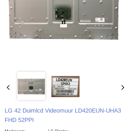
LG 42 Duimlcd Videomuur LD420EUN-UHA3
FHD 52PPI