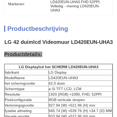
LD420EUN-UHA3 FHD 52PPI
, 
Markeren:
Volledig - mening LD420EUN-
UHA3
Productbeschrijving
LG 42 duimlcd Videomuur LD420EUN-UHA3
Productdetails:
LG Displaylcd het SCHERM LD420EUN-UHA3
fabrikant
LG Display
ModelName
LD420EUN-UHA3
het schermgrootte
42,0 duim
Schermtype
a-Si TFT LCD, LCM
Resolutie
1920 (RGB) ×1080, FHD, 52PPI
Pixelconfiguratie
RGB verticale strepen
Vertoningsgrootte
927.94 (W) ×521.96 (H) mm
fysieke afmeting
945.74 (W) ×539.76 (H) ×34.7 (D) MM
Visuele grootte
933.94 (W) ×527.96 (H) mm