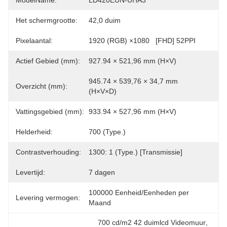
ModelName:
LD420EUN-UHA3
Het schermgrootte:
42,0 duim
Pixelaantal:
1920 (RGB) ×1080   [FHD] 52PPI
Actief Gebied (mm):
927.94 × 521,96 mm (H×V)
945.74 × 539,76 × 34,7 mm 
Overzicht (mm):
(H×V×D)
Vattingsgebied (mm):
933.94 × 527,96 mm (H×V)
Helderheid:
700 (Type.)
Contrastverhouding:
1300: 1 (Type.) [Transmissie]
Levertijd:
7 dagen
100000 Eenheid/Eenheden per 
Levering vermogen:
Maand
700 cd/m2 42 duimlcd Videomuur
, 