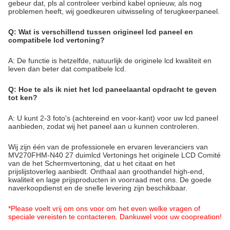
gebeur dat, pls al controleer verbind kabel opnieuw, als nog
problemen heeft, wij goedkeuren uitwisseling of terugkeerpaneel.
Q: Wat is verschillend tussen origineel lcd paneel en
compatibele lcd vertoning?
A: De functie is hetzelfde, natuurlijk de originele lcd kwaliteit en
leven dan beter dat compatibele lcd.
Q: Hoe te als ik niet het lcd paneelaantal opdracht te geven
tot ken?
A: U kunt 2-3 foto's (achtereind en voor-kant) voor uw lcd paneel
aanbieden, zodat wij het paneel aan u kunnen controleren.
Wij zijn één van de professionele en ervaren leveranciers van
MV270FHM-N40 27 duimlcd Vertonings het originele LCD Comité
van de het Schermvertoning, dat u het citaat en het
prijslijstoverleg aanbiedt. Onthaal aan groothandel high-end,
kwaliteit en lage prijsproducten in voorraad met ons. De goede
naverkoopdienst en de snelle levering zijn beschikbaar.
*Please voelt vrij om ons voor om het even welke vragen of
speciale vereisten te contacteren. Dankuwel voor uw coopreation!