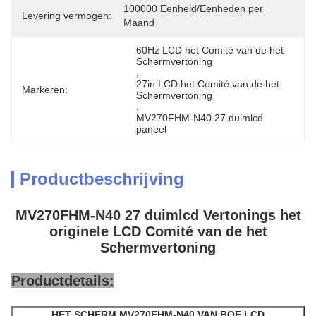
100000 Eenheid/Eenheden per 
Levering vermogen:
Maand
60Hz LCD het Comité van de het 
Schermvertoning
, 
27in LCD het Comité van de het 
Markeren:
Schermvertoning
, 
MV270FHM-N40 27 duimlcd 
paneel
Productbeschrijving
MV270FHM-N40 27 duimlcd Vertonings het
originele LCD Comité van de het
Schermvertoning
Productdetails:
HET SCHERM MV270FHM-N40 VAN BOE LCD