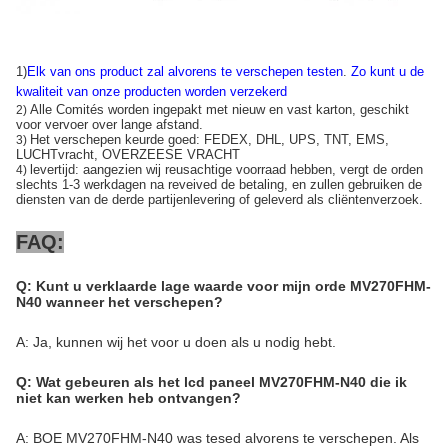
1)
Elk van ons product zal alvorens te verschepen testen
.
Zo kunt u de
kwaliteit van onze producten worden verzekerd
Alle Comités worden ingepakt met nieuw en vast karton, geschikt
2)
voor vervoer over lange afstand.
Het verschepen keurde goed: FEDEX, DHL, UPS, TNT, EMS,
3)
LUCHTvracht, OVERZEESE VRACHT
levertijd: aangezien wij reusachtige voorraad hebben, vergt de orden
4)
slechts 1-3 werkdagen na reveived de betaling, en zullen gebruiken de
diensten van de derde partijenlevering of geleverd als cliëntenverzoek.
FAQ:
Q: Kunt u verklaarde lage waarde voor mijn orde MV270FHM-
N40 wanneer het verschepen?
A: Ja, kunnen wij het voor u doen als u nodig hebt.
Q: Wat gebeuren als het lcd paneel MV270FHM-N40 die ik
niet kan werken heb ontvangen?
A: BOE MV270FHM-N40 was tesed alvorens te verschepen. Als