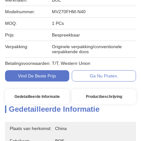
Merknaam:
BOE
Modelnummer:
MV270FHM-N40
MOQ:
1 PCs
Prijs:
Bespreekbaar
Verpakking:
Originele verpakking/conventionele
verpakkende doos
Betalingsvoorwaarden:
T/T, Western Union
Vind De Beste Prijs
Ga Nu Praten.
Gedetailleerde Informatie
Productbeschrijving
Gedetailleerde Informatie
Plaats van herkomst:
China