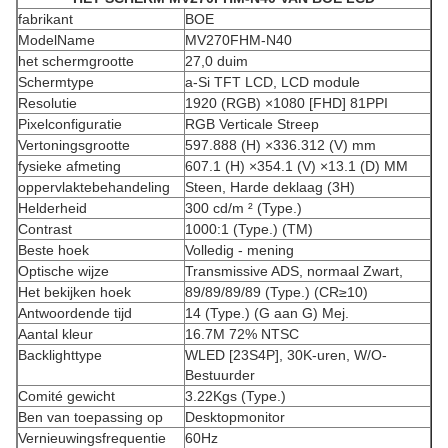
fabrikant
BOE
ModelName
MV270FHM-N40
het schermgrootte
27,0 duim
Schermtype
a-Si TFT LCD, LCD module
Resolutie
1920 (RGB) ×1080 [FHD] 81PPI
Pixelconfiguratie
RGB Verticale Streep
Vertoningsgrootte
597.888 (H) ×336.312 (V) mm
fysieke afmeting
607.1 (H) ×354.1 (V) ×13.1 (D) MM
oppervlaktebehandeling
Steen, Harde deklaag (3H)
Helderheid
300 cd/m ² (Type.)
Contrast
1000:1 (Type.) (TM)
Beste hoek
Volledig - mening
Optische wijze
Transmissive ADS, normaal Zwart,
Het bekijken hoek
89/89/89/89 (Type.) (CR≥10)
Antwoordende tijd
14 (Type.) (G aan G) Mej.
Aantal kleur
16.7M 72% NTSC
Backlighttype
WLED [23S4P], 30K-uren, W/O-
Bestuurder
Comité gewicht
3.22Kgs (Type.)
Ben van toepassing op
Desktopmonitor
Vernieuwingsfrequentie
60Hz