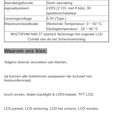
Aanrakingsfunctie
Geen aanraking
signaalsysteem
LVDS (2 CH, met 8 bits), 30
speldenschakelaar
Leveringsvoltage
5.0V (Type.)
Maximumclassificatie
Werkende Temperatuur: 0 ~ 50 °C;
Opslagtemperatuur: -20 ~ 60 °C
MV270FHM-N40 27 duimlcd Vertonings het originele LCD
Comité van de het Schermvertoning
Waarom ons kies:
Volgens diverse verzoeken van klanten,
wij kunnen alle toebehoren aanpassen die inclusief van
bestuurdersraad,
touch screen, leiden backlight & LVDS-kabels. TFT LCD,
LCD paneel, LCD vertoning, LCD het scherm, LCD monitor,