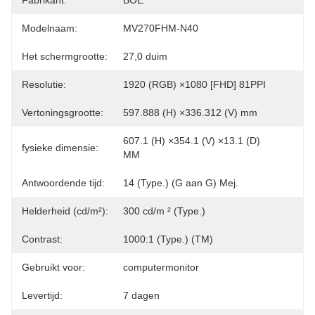
Fabrikant:
BOE
Modelnaam:
MV270FHM-N40
Het schermgrootte:
27,0 duim
Resolutie:
1920 (RGB) ×1080 [FHD] 81PPI
Vertoningsgrootte:
597.888 (H) ×336.312 (V) mm
607.1 (H) ×354.1 (V) ×13.1 (D) 
fysieke dimensie:
MM
Antwoordende tijd:
14 (Type.) (G aan G) Mej.
Helderheid (cd/m²):
300 cd/m ² (Type.)
Contrast:
1000:1 (Type.) (TM)
Gebruikt voor:
computermonitor
Levertijd:
7 dagen