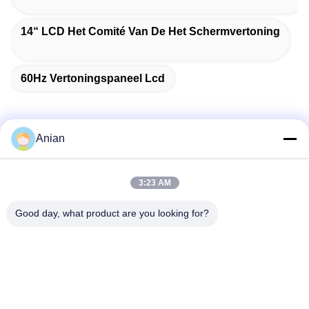
14“ LCD Het Comité Van De Het Schermvertoning
60Hz Vertoningspaneel Lcd
Anian
Snel contact
3:23 AM
Adres
Good day, what product are you looking for?
Gebouw A, VERSINO Gebouw, Longhua New District,
Shenzhen
Telefoon
0086-18575563918
E-mail