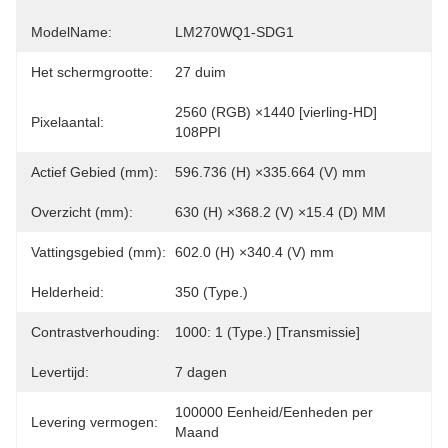
ModelName:
LM270WQ1-SDG1
Het schermgrootte:
27 duim
2560 (RGB) ×1440 [vierling-HD] 
Pixelaantal:
108PPI
Actief Gebied (mm):
596.736 (H) ×335.664 (V) mm
Overzicht (mm):
630 (H) ×368.2 (V) ×15.4 (D) MM
Vattingsgebied (mm):
602.0 (H) ×340.4 (V) mm
Helderheid:
350 (Type.)
Contrastverhouding:
1000: 1 (Type.) [Transmissie]
Levertijd:
7 dagen
100000 Eenheid/Eenheden per 
Levering vermogen:
Maand