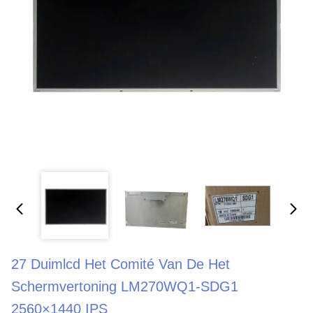
27 Duimlcd Het Comité Van De Het
Schermvertoning LM270WQ1-SDG1
2560×1440 IPS