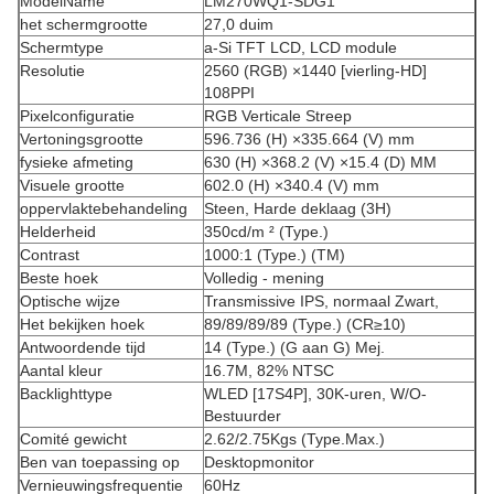
ModelName
LM270WQ1-SDG1
het schermgrootte
27,0 duim
Schermtype
a-Si TFT LCD, LCD module
Resolutie
2560 (RGB) ×1440 [vierling-HD]
108PPI
Pixelconfiguratie
RGB Verticale Streep
Vertoningsgrootte
596.736 (H) ×335.664 (V) mm
fysieke afmeting
630 (H) ×368.2 (V) ×15.4 (D) MM
Visuele grootte
602.0 (H) ×340.4 (V) mm
oppervlaktebehandeling
Steen, Harde deklaag (3H)
Helderheid
350cd/m ² (Type.)
Contrast
1000:1 (Type.) (TM)
Beste hoek
Volledig - mening
Optische wijze
Transmissive IPS, normaal Zwart,
Het bekijken hoek
89/89/89/89 (Type.) (CR≥10)
Antwoordende tijd
14 (Type.) (G aan G) Mej.
Aantal kleur
16.7M, 82% NTSC
Backlighttype
WLED [17S4P], 30K-uren, W/O-
Bestuurder
Comité gewicht
2.62/2.75Kgs (Type.Max.)
Ben van toepassing op
Desktopmonitor
Vernieuwingsfrequentie
60Hz