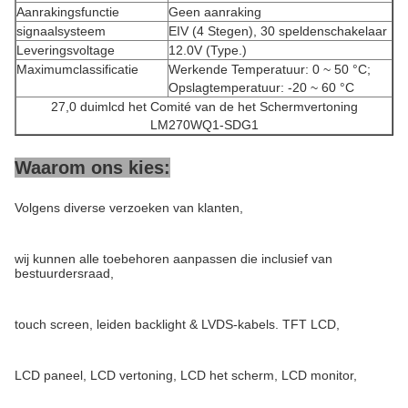
Aanrakingsfunctie
Geen aanraking
signaalsysteem
EIV (4 Stegen), 30 speldenschakelaar
Leveringsvoltage
12.0V (Type.)
Maximumclassificatie
Werkende Temperatuur: 0 ~ 50 °C;
Opslagtemperatuur: -20 ~ 60 °C
27,0 duimlcd het Comité van de het Schermvertoning
LM270WQ1-SDG1
Waarom ons kies:
Volgens diverse verzoeken van klanten,
wij kunnen alle toebehoren aanpassen die inclusief van
bestuurdersraad,
touch screen, leiden backlight & LVDS-kabels. TFT LCD,
LCD paneel, LCD vertoning, LCD het scherm, LCD monitor,