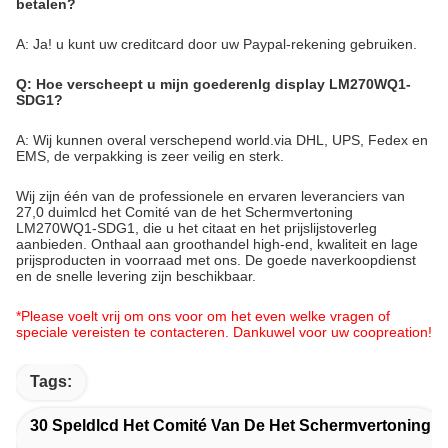
betalen?
A: Ja! u kunt uw creditcard door uw Paypal-rekening gebruiken.
Q: Hoe verscheept u mijn goederenlg display LM270WQ1-
SDG1?
A: Wij kunnen overal verschepend world.via DHL, UPS, Fedex en
EMS, de verpakking is zeer veilig en sterk.
Wij zijn één van de professionele en ervaren leveranciers van
27,0 duimlcd het Comité van de het Schermvertoning
LM270WQ1-SDG1, die u het citaat en het prijslijstoverleg
aanbieden. Onthaal aan groothandel high-end, kwaliteit en lage
prijsproducten in voorraad met ons. De goede naverkoopdienst
en de snelle levering zijn beschikbaar.
*Please voelt vrij om ons voor om het even welke vragen of
speciale vereisten te contacteren. Dankuwel voor uw coopreation!
Tags:
30 Speldlcd Het Comité Van De Het Schermvertoning