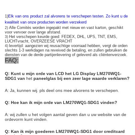
1)
Elk van ons product zal alvorens te verschepen testen
.
Zo kunt u de
kwaliteit van onze producten worden verzekerd
Alle Comités worden ingepakt met nieuw en vast karton, geschikt
2)
voor vervoer over lange afstand.
Het verschepen keurde goed: FEDEX, DHL, UPS, TNT, EMS,
3)
LUCHTvracht, OVERZEESE VRACHT
levertijd: aangezien wij reusachtige voorraad hebben, vergt de orden
4)
slechts 1-3 werkdagen na reveived de betaling, en zullen gebruiken de
diensten van de derde partijenlevering of geleverd als cliëntenverzoek.
FAQ:
Q: Kunt u mijn orde van LCD het LG Display LM270WQ1-
SDG1 van
het
paneelglas bij een zeer lage waarde verklaren?
A: Ja, kunnen wij. pls deel ons mee alvorens te verschepen.
Q: Hoe kan ik mijn orde van LM270WQ1-SDG1 vinden?
A: wij zullen u het volgen aantal geven dan u uw website van de
ordevorm kunt vinden.
Q: Kan ik mijn goederen LM270WQ1-SDG1 door creditcard