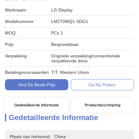
Merknaam:
LG Display
Modelnummer:
LM270WQ1-SDG1
MOQ:
PCs 1
Prijs:
Bespreekbaar
Verpakking:
Originele verpakking/conventionele
verpakkende doos
Betalingsvoorwaarden:
T/T, Western Union
Vind De Beste Prijs
Ga Nu Praten.
Gedetailleerde Informatie
Productbeschrijving
Gedetailleerde Informatie
Plaats van herkomst:
China