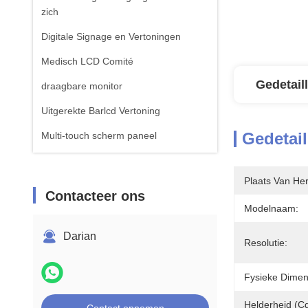
zich
Digitale Signage en Vertoningen
Medisch LCD Comité
Gedetail
draagbare monitor
Uitgerekte Barlcd Vertoning
Gedetail
Multi-touch scherm paneel
Plaats Van He
Contacteer ons
Modelnaam:
Darian
Resolutie:
Fysieke Dimen
Helderheid (cd