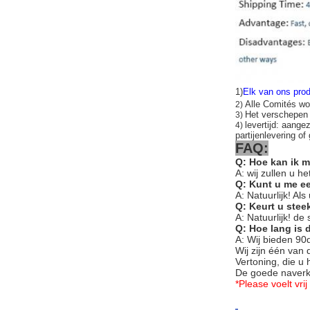
1)
Elk van ons prod
Alle Comités wo
2)
Het verschepe
3)
levertijd: aange
4)
partijenlevering of
FAQ:
Q: Hoe kan ik 
A: wij zullen u 
Q: Kunt u me e
A: Natuurlijk! Al
Q: Keurt u ste
A: Natuurlijk! de
Q: Hoe lang is 
A: Wij bieden 90
Wij zijn één van
Vertoning, die u 
De goede naverko
*Please voelt vr