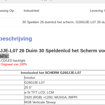
ssing Op:
Industrieel
Levering 
30 Spelden 26 duimlcd het scherm
, 
G260JJE-L07 26 du
beschrijving
JJE-L07 26 Duim 30 Speldenlcd het Scherm voo
ils:
LCD/LED backlight
 Origineel van 100%
Innoluxlcd het SCHERM G260JJE-L07
Innolux
G260JJE-L07
25.5“
a-Si TFT LCD, LCM
1920 (RGB) ×1200, WUXGA, 88PPI
RGB Verticale Streep