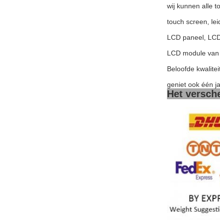
wij kunnen alle 
touch screen, le
LCD paneel, LCD
LCD module van 
Beloofde kwalitei
geniet ook één j
Het versch