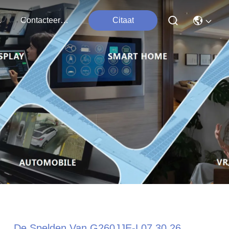
ten
Contacteer Ons
Citaat
De Spelden Van G260JJE-L07 30 26