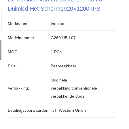
Duimlcd Het Scherm1920×1200 IPS
Merknaam:
Innolux
Modelnummer:
G260JJE-L07
MOQ:
1 PCs
Prijs:
Bespreekbaar
Originele
Verpakking:
verpakking/conventionele
verpakkende doos
Betalingsvoorwaarden:
T/T, Western Union