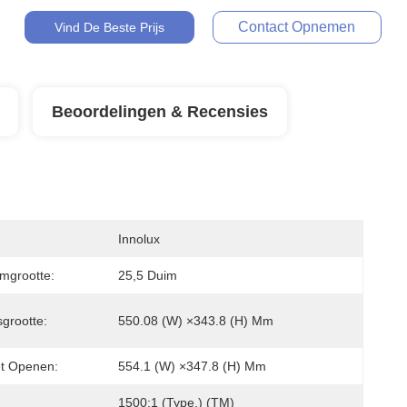
Contact Opnemen
Vind De Beste Prijs
Beoordelingen & Recensies
Innolux
mgrootte:
25,5 Duim
sgrootte:
550.08 (W) ×343.8 (H) Mm
et Openen:
554.1 (W) ×347.8 (H) Mm
1500:1 (Type.) (TM)