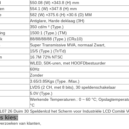
d
550.08 (W) ×343.8 (H) mm
nen
554.1 (W) ×347.8 (H) mm
e
582 (W) ×375.6 (H) ×30.6 (D) MM
Antiglare, Harde deklaag (3H)
350 cd/m ² (Type.)
ing
1500:1 (Type.) (TM)
ek
88/88/88/88 (Type.) (CR≥10)
s
Super Transmissive MVA, normaal Zwart,
15/5 (Type.) (Tr/Td)
en
16.7M 72% NTSC
WLED, 50K-uren, met HOOFDbestuurder
60Hz
Zonder
3.65/3.85Kgs (Type. /Max.)
LVDS (2 CH, met 8 bits), 30 speldenschakelaar
5.0V (Type.)
Werkende Temperaturen.: 0 ~ 60 °C; Opslagtemperatu
°C
07 26 Duim 30 Speldenlcd het Scherm voor Industriële LCD Comité V
 kies:
verzoeken van klanten,