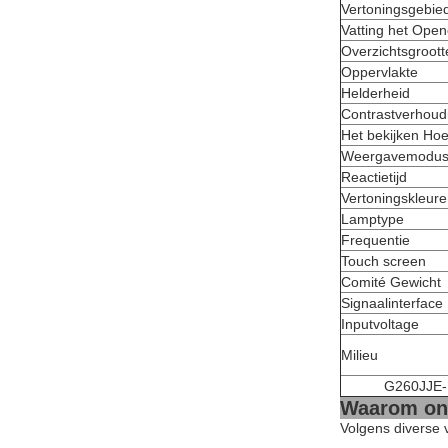
Vertoningsgebie
Vatting het Ope
Overzichtsgroott
Oppervlakte
Helderheid
Contrastverhoud
Het bekijken Ho
Weergavemodu
Reactietijd
Vertoningskleur
Lamptype
Frequentie
Touch screen
Comité Gewicht
Signaalinterface
Inputvoltage
Milieu
G260JJE-L
Waarom ons
Volgens diverse 