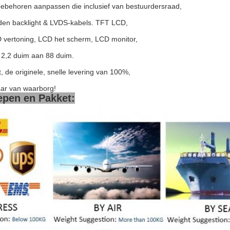
toebehoren aanpassen die inclusief van bestuurdersraad,
iden backlight & LVDS-kabels. TFT LCD,
 vertoning, LCD het scherm, LCD monitor,
2,2 duim aan 88 duim.
t, de originele, snelle levering van 100%,
aar van waarborg!
epen en Pakket: