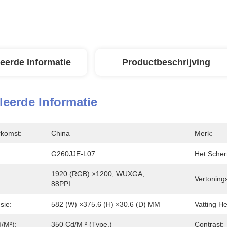
leerde Informatie
Productbeschrijving
leerde Informatie
rkomst:
China
Merk:
G260JJE-L07
Het Scher
1920 (RGB) ×1200, WUXGA, 
Vertoning
88PPI
sie:
582 (W) ×375.6 (H) ×30.6 (D) MM
Vatting H
/m²):
350 Cd/m ² (Type.)
Contrast: