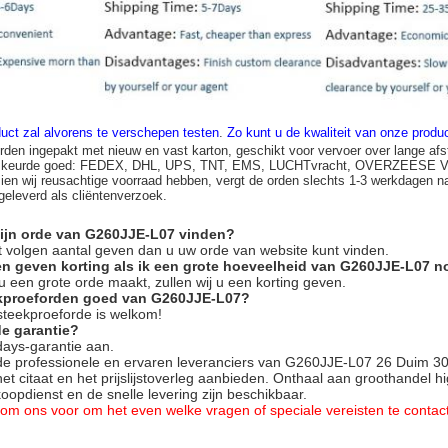
uct zal alvorens te verschepen testen
.
Zo kunt u de kwaliteit van onze prod
rden ingepakt met nieuw en vast karton, geschikt voor vervoer over lange afs
n keurde goed: FEDEX, DHL, UPS, TNT, EMS, LUCHTvracht, OVERZEESE
zien wij reusachtige voorraad hebben, vergt de orden slechts 1-3 werkdagen n
 geleverd als cliëntenverzoek.
mijn orde van G260JJE-L07 vinden?
het volgen aantal geven dan u uw orde van website kunt vinden.
en geven korting als ik een grote hoeveelheid van G260JJE-L07 
s u een grote orde maakt, zullen wij u een korting geven.
ekproeforden goed van G260JJE-L07?
 steekproeforde is welkom!
de garantie?
days-garantie aan.
 de professionele en ervaren leveranciers van G260JJE-L07 26 Duim 3
het citaat en het prijslijstoverleg aanbieden. Onthaal aan groothandel h
opdienst en de snelle levering zijn beschikbaar.
ij om ons voor om het even welke vragen of speciale vereisten te conta