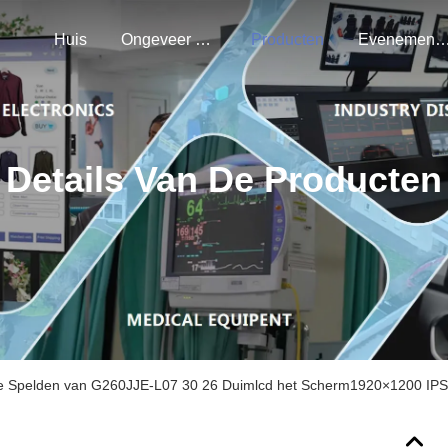
Huis
Ongeveer Ons
Producten
Evenemen
Details Van De Producten
e Spelden van G260JJE-L07 30 26 Duimlcd het Scherm1920×1200 IPS