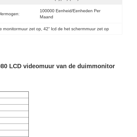
100000 Eenheid/Eenheden Per 
Vermogen:
Maand
de monitormuur zet op
, 
42“ lcd de het schermmuur zet op
1080 LCD videomuur van de duimmonitor