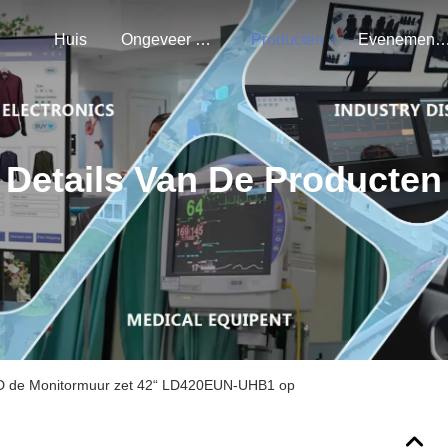
Huis
Ongeveer Ons
Producten
Evenemen
Details Van De Producten
D de Monitormuur zet 42“ LD420EUN-UHB1 op