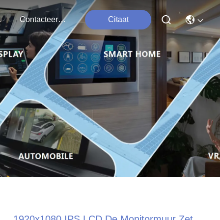
ten
Contacteer Ons
Citaat
1920x1080 IPS LCD De Monitormuur Zet