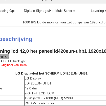
ssing Op:
Digitale Signage/het Multi-Scherm
Levering 
1080 IPS lcd de monitormuur zet op
, 
ips van 1920 lcd 
beschrijving
ning lcd 42,0 het paneelld420eun-uhb1 1920x
ils:
LCD/LED backlight
 Origineel van 100%
LG Displaylcd het SCHERM LD420EUN-UHB1
LG Display
LD420EUN-UHB1
te
42,0 duim
a-Si TFT LCD, LCM
1920 (RGB) ×1080 (FHD) 52PPI
RGB Verticale Streep