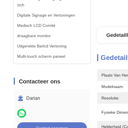
zich
Digitale Signage en Vertoningen
Medisch LCD Comité
Gedetail
draagbare monitor
Uitgerekte Barlcd Vertoning
Gedetail
Multi-touch scherm paneel
Plaats Van He
Contacteer ons
Modelnaam:
Darian
Resolutie:
Fysieke Dimen
Helderheid (cd