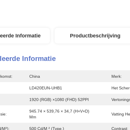
leerde Informatie
Productbeschrijving
leerde Informatie
rkomst:
China
Merk:
LD420EUN-UHB1
Het Scher
1920 (RGB) ×1080 (FHD) 52PPI
Vertoning
945.74 × 539,76 × 34,7 (H×V×D) 
sie:
Vatting H
Mm
/m²):
500 Cd/m ² (Type.)
Contrast: