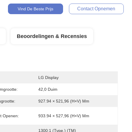
Contact Opnemen
Vind De Beste Prijs
Beoordelingen & Recensies
LG Display
mgrootte:
42,0 Duim
sgrootte:
927.94 × 521,96 (H×V) Mm
et Openen:
933.94 × 527,96 (H×V) Mm
1300:1 (Type.) (TM)