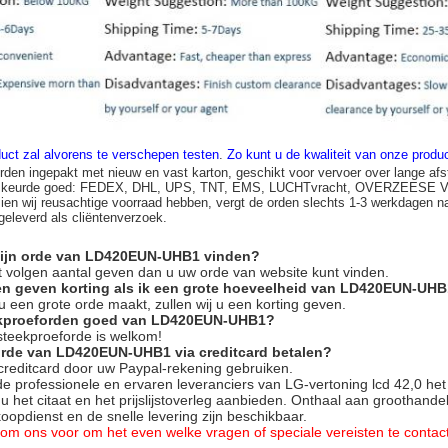
uct zal alvorens te verschepen testen
.
Zo kunt u de kwaliteit van onze prod
rden ingepakt met nieuw en vast karton, geschikt voor vervoer over lange afs
n keurde goed: FEDEX, DHL, UPS, TNT, EMS, LUCHTvracht, OVERZEESE
zien wij reusachtige voorraad hebben, vergt de orden slechts 1-3 werkdagen n
 geleverd als cliëntenverzoek.
mijn orde van LD420EUN-UHB1 vinden?
het volgen aantal geven dan u uw orde van website kunt vinden.
en geven korting als ik een grote hoeveelheid van LD420EUN-UH
s u een grote orde maakt, zullen wij u een korting geven.
ekproeforden goed van LD420EUN-UHB1?
 steekproeforde is welkom!
 orde van LD420EUN-UHB1 via creditcard betalen?
 creditcard door uw Paypal-rekening gebruiken.
 de professionele en ervaren leveranciers van LG-vertoning lcd 42,0
u het citaat en het prijslijstoverleg aanbieden. Onthaal aan groothandel
opdienst en de snelle levering zijn beschikbaar.
ij om ons voor om het even welke vragen of speciale vereisten te conta