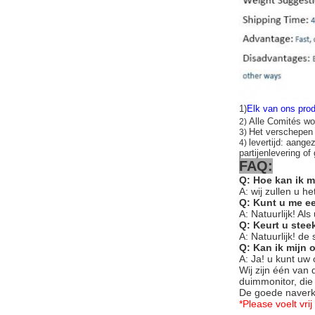
1)
Elk van ons prod
Alle Comités wo
2)
Het verschepe
3)
levertijd: aange
4)
partijenlevering of
FAQ:
Q: Hoe kan ik 
A: wij zullen u 
Q: Kunt u me e
A: Natuurlijk! Al
Q: Keurt u ste
A: Natuurlijk! de
Q: Kan ik mijn
A: Ja! u kunt uw
Wij zijn één van
duimmonitor, die 
De goede naverko
*Please voelt vr