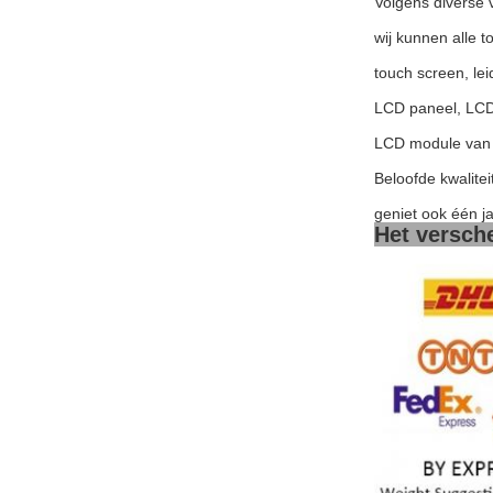
Volgens diverse 
wij kunnen alle 
touch screen, le
LCD paneel, LCD
LCD module van 
Beloofde kwalitei
geniet ook één j
Het versch