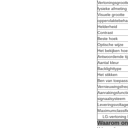
Vertoningsgroott
fysieke afmeting
Visuele grootte
oppervlaktebeha
Helderheid
Contrast
Beste hoek
Optische wijze
Het bekijken hoe
Antwoordende ti
Aantal kleur
Backlighttype
Het stikken
Ben van toepass
Vernieuwingsfre
Aanrakingsfuncti
signaalsysteem
Leveringsvoltag
Maximumclassifi
LG-vertoning
Waarom ons