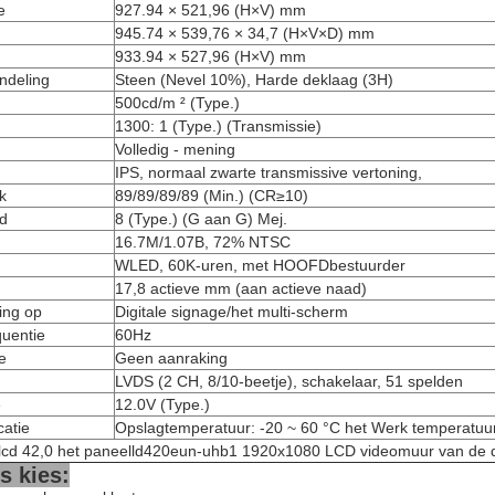
e
927.94 × 521,96 (H×V) mm
945.74 × 539,76 × 34,7 (H×V×D) mm
933.94 × 527,96 (H×V) mm
ndeling
Steen (Nevel 10%), Harde deklaag (3H)
500cd/m ² (Type.)
1300: 1 (Type.) (Transmissie)
Volledig - mening
IPS, normaal zwarte transmissive vertoning,
k
89/89/89/89 (Min.) (CR≥10)
jd
8 (Type.) (G aan G) Mej.
16.7M/1.07B, 72% NTSC
WLED, 60K-uren, met HOOFDbestuurder
17,8 actieve mm (aan actieve naad)
ing op
Digitale signage/het multi-scherm
quentie
60Hz
e
Geen aanraking
LVDS (2 CH, 8/10-beetje), schakelaar, 51 spelden
e
12.0V (Type.)
catie
Opslagtemperatuur: -20 ~ 60 °C het Werk temperatuur
 lcd 42,0 het paneelld420eun-uhb1 1920x1080 LCD videomuur van de 
 kies: