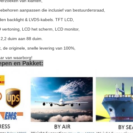
verzoeken van klanten,
toebehoren aanpassen die inclusief van bestuurdersraad,
iden backlight & LVDS-kabels. TFT LCD,
 vertoning, LCD het scherm, LCD monitor,
2,2 duim aan 88 duim.
t, de originele, snelle levering van 100%,
aar van waarborg!
epen en Pakket: