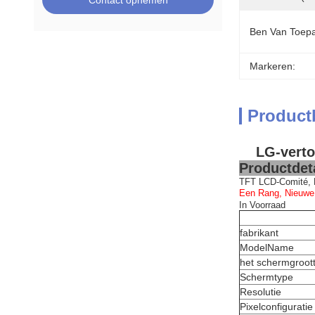
Contact opnemen
Ben Van Toepa
Markeren:
Product
LG-verto
Productdeta
TFT LCD-Comité, 
Een Rang, Nieuwe
In Voorraad
fabrikant
ModelName
het schermgroot
Schermtype
Resolutie
Pixelconfiguratie