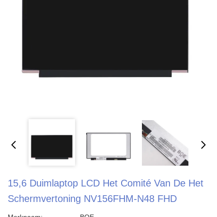
15,6 Duimlaptop LCD Het Comité Van De Het
Schermvertoning NV156FHM-N48 FHD