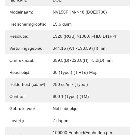
fabrikant:
BOE
Modelnaam:
NV156FHM-N48 (BOE0700)
Het schermgrootte:
15,6 duim
Resolutie:
1920 (RGB) ×1080, FHD, 141PPI
Vertoningsgebied:
344.16 (W) ×193.59 (H) mm
Omtrekmaat:
359,5(B)×223,8(H) ×3,2(D) mm
Reactietijd:
30 (Type.) (Tr+Td) Mej.
Helderheid (cd/m²):
250 cd/m ² (Type.)
Contrast:
800:1 (Type.) (TM)
Gebruikt voor:
Notitieboekje
Levertijd:
7 dagen
100000 Eenheid/Eenheden per 