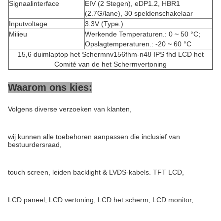
Signaalinterface
EIV (2 Stegen), eDP1.2, HBR1
(2.7G/lane), 30 speldenschakelaar
Inputvoltage
3.3V (Type.)
Milieu
Werkende Temperaturen.: 0 ~ 50 °C;
Opslagtemperaturen.: -20 ~ 60 °C
15,6 duimlaptop het Schermnv156fhm-n48 IPS fhd LCD het
Comité van de het Schermvertoning
Waarom ons kies:
Volgens diverse verzoeken van klanten,
wij kunnen alle toebehoren aanpassen die inclusief van
bestuurdersraad,
touch screen, leiden backlight & LVDS-kabels. TFT LCD,
LCD paneel, LCD vertoning, LCD het scherm, LCD monitor,