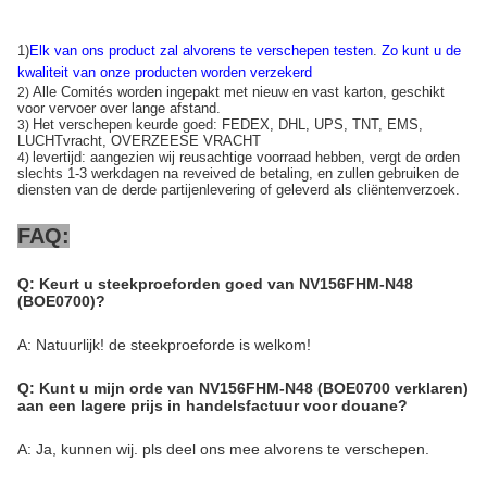
1)
Elk van ons product zal alvorens te verschepen testen
.
Zo kunt u de
kwaliteit van onze producten worden verzekerd
Alle Comités worden ingepakt met nieuw en vast karton, geschikt
2)
voor vervoer over lange afstand.
Het verschepen keurde goed: FEDEX, DHL, UPS, TNT, EMS,
3)
LUCHTvracht, OVERZEESE VRACHT
levertijd: aangezien wij reusachtige voorraad hebben, vergt de orden
4)
slechts 1-3 werkdagen na reveived de betaling, en zullen gebruiken de
diensten van de derde partijenlevering of geleverd als cliëntenverzoek.
FAQ:
Q: Keurt u steekproeforden goed van NV156FHM-N48
(BOE0700)?
A: Natuurlijk! de steekproeforde is welkom!
Q: Kunt u mijn orde van NV156FHM-N48 (BOE0700 verklaren)
aan een lagere prijs in handelsfactuur voor douane?
A: Ja, kunnen wij. pls deel ons mee alvorens te verschepen.