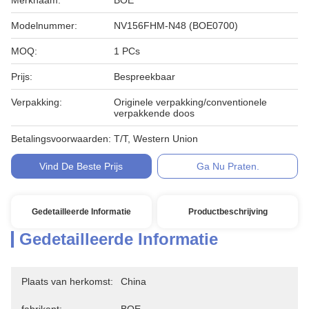
Merknaam:
BOE
Modelnummer:
NV156FHM-N48 (BOE0700)
MOQ:
1 PCs
Prijs:
Bespreekbaar
Verpakking:
Originele verpakking/conventionele
verpakkende doos
Betalingsvoorwaarden:
T/T, Western Union
Vind De Beste Prijs
Ga Nu Praten.
Gedetailleerde Informatie
Productbeschrijving
Gedetailleerde Informatie
Plaats van herkomst:
China