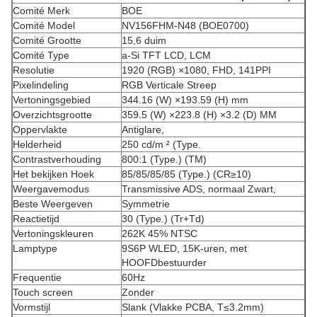
Comité Merk
BOE
Comité Model
NV156FHM-N48 (BOE0700)
Comité Grootte
15,6 duim
Comité Type
a-Si TFT LCD, LCM
Resolutie
1920 (RGB) ×1080, FHD, 141PPI
Pixelindeling
RGB Verticale Streep
Vertoningsgebied
344.16 (W) ×193.59 (H) mm
Overzichtsgrootte
359.5 (W) ×223.8 (H) ×3.2 (D) MM
Oppervlakte
Antiglare,
Helderheid
250 cd/m ² (Type.
Contrastverhouding
800:1 (Type.) (TM)
Het bekijken Hoek
85/85/85/85 (Type.) (CR≥10)
Weergavemodus
Transmissive ADS, normaal Zwart,
Beste Weergeven
Symmetrie
Reactietijd
30 (Type.) (Tr+Td)
Vertoningskleuren
262K 45% NTSC
Lamptype
9S6P WLED, 15K-uren, met
HOOFDbestuurder
Frequentie
60Hz
Touch screen
Zonder
Vormstijl
Slank (Vlakke PCBA, T≤3.2mm)