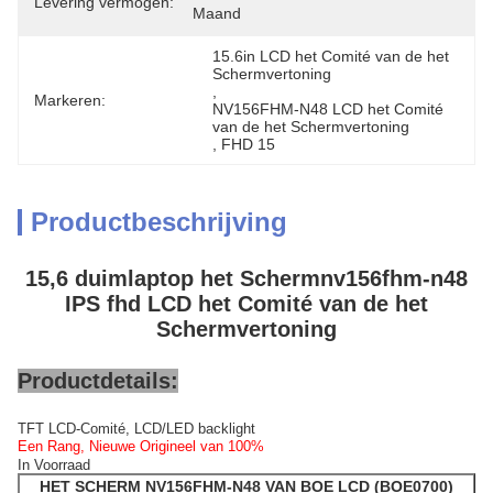
Levering vermogen:
Maand
15.6in LCD het Comité van de het 
Schermvertoning
, 
Markeren:
NV156FHM-N48 LCD het Comité 
van de het Schermvertoning
, 
FHD 15
Productbeschrijving
15,6 duimlaptop het Schermnv156fhm-n48
IPS fhd LCD het Comité van de het
Schermvertoning
Productdetails:
TFT LCD-Comité, LCD/LED backlight
Een Rang, Nieuwe Origineel van 100%
In Voorraad
HET SCHERM NV156FHM-N48 VAN BOE LCD (BOE0700)