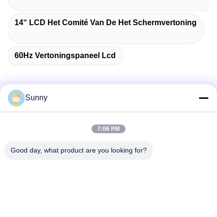
14“ LCD Het Comité Van De Het Schermvertoning
60Hz Vertoningspaneel Lcd
Sunny
Snel contact
7:06 PM
Adres
Good day, what product are you looking for?
Gebouw A, VERSINO Gebouw, Longhua New District,
Shenzhen
Telefoon
0086-18575563918
E-mail