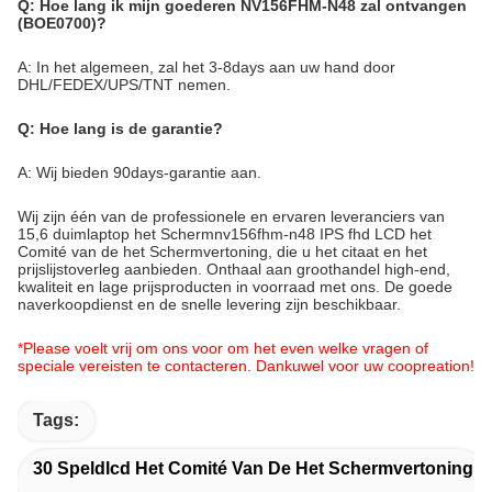
Q: Hoe lang ik mijn goederen NV156FHM-N48 zal ontvangen
(BOE0700)?
A: In het algemeen, zal het 3-8days aan uw hand door
DHL/FEDEX/UPS/TNT nemen.
Q: Hoe lang is de garantie?
A: Wij bieden 90days-garantie aan.
Wij zijn één van de professionele en ervaren leveranciers van
15,6 duimlaptop het Schermnv156fhm-n48 IPS fhd LCD het
Comité van de het Schermvertoning, die u het citaat en het
prijslijstoverleg aanbieden. Onthaal aan groothandel high-end,
kwaliteit en lage prijsproducten in voorraad met ons. De goede
naverkoopdienst en de snelle levering zijn beschikbaar.
*Please voelt vrij om ons voor om het even welke vragen of
speciale vereisten te contacteren. Dankuwel voor uw coopreation!
Tags:
30 Speldlcd Het Comité Van De Het Schermvertoning