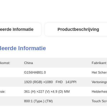
leerde Informatie
Productbeschrijving
leerde Informatie
rkomst:
China
Fabrikant:
G156HAB01.0
Het Scher
1920 (RGB) ×1080   FHD   141PPI
Vertoning
sie:
361 (H) ×227 (V) ×4.9 (D) MM
Helderhei
800:1 (Type.) (TM)
Touch Scr