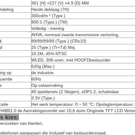
361 (H) ×227 (V) ×4.9 (D) MM
ndeling
Harde deklaag (7H)
300cd/m ² (Type.)
800:1 (Type.) (TM)
Volledig - mening
AHVA, normaal zwarte transmissive vertoning,
k
89/89/89/89 (Type.) (CR≥10)
jd
25 (Type.) (Tr+Td) Mej.
16.2M, 45% NTSC
WLED, 30K-uren, met HOOFDbestuurder
620g (Max.)
ing op
de industrie
quentie
60Hz
e
Op-celaanraking
40 speldeneiv (2 Stegen), eDP1.2, schakelaar
e
3.3V (Type.)
catie
Het werk temperatuur: 0 ~ 50 °C; Opslagtemperatuur:
AB01.0 de Aanrakingscomité van 15,6 duim Originele TFT LCD Verto
 kies:
verzoeken van klanten,
toebehoren aanpassen die inclusief van bestuurdersraad,