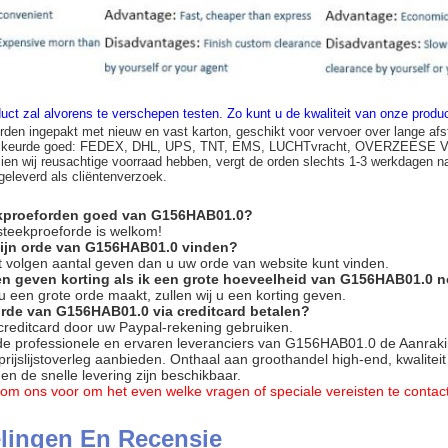
uct zal alvorens te verschepen testen
.
Zo kunt u de kwaliteit van onze prod
rden ingepakt met nieuw en vast karton, geschikt voor vervoer over lange afs
n keurde goed: FEDEX, DHL, UPS, TNT, EMS, LUCHTvracht, OVERZEESE
zien wij reusachtige voorraad hebben, vergt de orden slechts 1-3 werkdagen n
 geleverd als cliëntenverzoek.
ekproeforden goed van G156HAB01.0?
 steekproeforde is welkom!
mijn orde van G156HAB01.0 vinden?
het volgen aantal geven dan u uw orde van website kunt vinden.
en geven korting als ik een grote hoeveelheid van G156HAB01.0 
s u een grote orde maakt, zullen wij u een korting geven.
orde van G156HAB01.0 via creditcard betalen?
 creditcard door uw Paypal-rekening gebruiken.
 de professionele en ervaren leveranciers van G156HAB01.0 de Aanrak
 prijslijstoverleg aanbieden. Onthaal aan groothandel high-end, kwalite
n de snelle levering zijn beschikbaar.
ij om ons voor om het even welke vragen of speciale vereisten te conta
lingen En Recensie