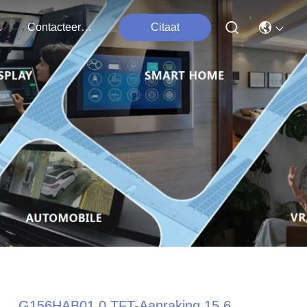
ten
Contacteer Ons
Citaat
G156HAB01.0 TFT-Aanraking 15,6