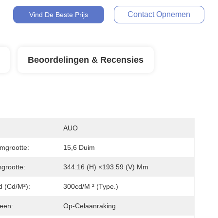
Contact Opnemen
Vind De Beste Prijs
Beoordelingen & Recensies
AUO
mgrootte:
15,6 Duim
sgrootte:
344.16 (H) ×193.59 (V) Mm
d (cd/m²):
300cd/m ² (Type.)
een:
Op-Celaanraking