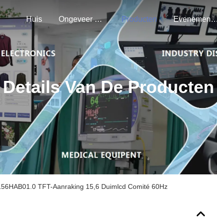
Huis
Ongeveer Ons
Producten
Evenemen
Details Van De Producten
56HAB01.0 TFT-Aanraking 15,6 Duimlcd Comité 60Hz