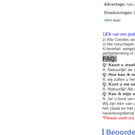
1)
Elk van ons prod
Alle Comités wo
2)
Het verschepe
3)
levertijd: aange
4)
partijenlevering of
FAQ:
Q: Keurt u ste
A: Natuurlijk! de
Q: Hoe kan ik 
A: wij zullen u 
Q: Kunt u me e
A: Natuurlijk! Al
Q: Kan ik mijn 
A: Ja! u kunt uw
Wij zijn één van
het citaat en het
naverkoopdienst e
*Please voelt vr
Beoorde