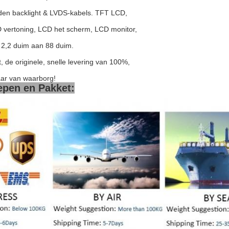
iden backlight & LVDS-kabels. TFT LCD,
 vertoning, LCD het scherm, LCD monitor,
2,2 duim aan 88 duim.
t, de originele, snelle levering van 100%,
aar van waarborg!
epen en Pakket: