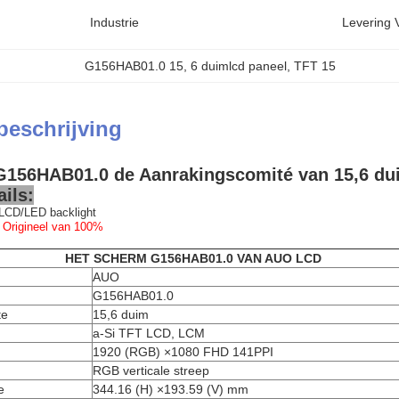
Industrie
Levering 
G156HAB01.0 15
, 
6 duimlcd paneel
, 
TFT 15
beschrijving
G156HAB01.0 de Aanrakingscomité van 15,6 dui
ils:
LCD/LED backlight
 Origineel van 100%
HET SCHERM G156HAB01.0 VAN AUO LCD
AUO
G156HAB01.0
te
15,6 duim
a-Si TFT LCD, LCM
1920 (RGB) ×1080 FHD 141PPI
RGB verticale streep
e
344.16 (H) ×193.59 (V) mm