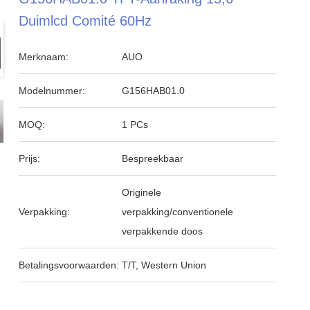
Duimlcd Comité 60Hz
Merknaam:
AUO
Modelnummer:
G156HAB01.0
MOQ:
1 PCs
Prijs:
Bespreekbaar
Originele
Verpakking:
verpakking/conventionele
verpakkende doos
Betalingsvoorwaarden:
T/T, Western Union