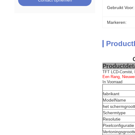
Contact opnemen
Gebruikt Voor:
Markeren:
Product
Productdeta
TFT LCD-Comité, 
Een Rang, Nieuwe
In Voorraad
fabrikant
ModelName
het schermgroot
Schermtype
Resolutie
Pixelconfiguratie
Vertoningsgroott