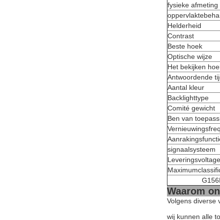
fysieke afmeting
oppervlaktebeha
Helderheid
Contrast
Beste hoek
Optische wijze
Het bekijken hoe
Antwoordende ti
Aantal kleur
Backlighttype
Comité gewicht
Ben van toepass
Vernieuwingsfre
Aanrakingsfuncti
signaalsysteem
Leveringsvoltag
Maximumclassifi
G156H
Waarom ons
Volgens diverse 
wij kunnen alle 