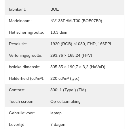
fabrikant:
BOE
Modelnaam:
NV133FHM-T00 (BOE07B9)
Het schermgrootte:
13,3 duim
Resolutie:
1920 (RGB) ×1080, FHD, 166PPI
Vertoningsgrootte:
293.76 × 165,24 (H×V)
fysieke dimensie:
305.35 × 190,7 × 3,2 (H×V×D)
Helderheid (cd/m²):
220 cd/m² (typ.)
Contrast:
800: 1 (Type.) (TM)
Touch screen:
Op-celaanraking
Gebruikt voor:
laptop
Levertijd:
7 dagen