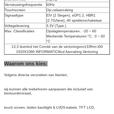
Vernieuwingsfrequentie
60Hz
Touchscreen
Op-celaanraking
Signaaltype
EIV (2 Stegen), eDP1.2, HBR1
(2.7G/lane), 40 speldenschakelaar
Voltagelevering
3.3V (Type.)
Max. Classificaties
Opslagtemperaturen.: -20 ~ 60
Werkende Temperaturen °C.: 0 ~ 50
°C
13,3 duimlcd het Comité van de vertoningsnv133fhm-t00
1920X1080 INFORMATICAlcd Aanraking Vertoning
Waarom ons kies:
Volgens diverse verzoeken van klanten,
wij kunnen alle toebehoren aanpassen die inclusief van
bestuurdersraad,
touch screen, leiden backlight & LVDS-kabels. TFT LCD,