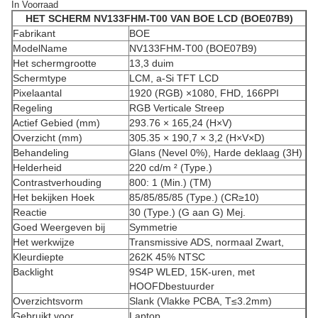
In Voorraad
HET SCHERM NV133FHM-T00 VAN BOE LCD (BOE07B9)
Fabrikant
BOE
ModelName
NV133FHM-T00 (BOE07B9)
Het schermgrootte
13,3 duim
Schermtype
LCM, a-Si TFT LCD
Pixelaantal
1920 (RGB) ×1080, FHD, 166PPI
Regeling
RGB Verticale Streep
Actief Gebied (mm)
293.76 × 165,24 (H×V)
Overzicht (mm)
305.35 × 190,7 × 3,2 (H×V×D)
Behandeling
Glans (Nevel 0%), Harde deklaag (3H)
Helderheid
220 cd/m ² (Type.)
Contrastverhouding
800: 1 (Min.) (TM)
Het bekijken Hoek
85/85/85/85 (Type.) (CR≥10)
Reactie
30 (Type.) (G aan G) Mej.
Goed Weergeven bij
Symmetrie
Het werkwijze
Transmissive ADS, normaal Zwart,
Kleurdiepte
262K 45% NTSC
Backlight
9S4P WLED, 15K-uren, met
HOOFDbestuurder
Overzichtsvorm
Slank (Vlakke PCBA, T≤3.2mm)
Gebruikt voor
Laptop