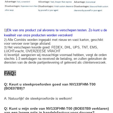
1)
Elk van ons product zal alvorens te verschepen testen
.
Zo kunt u de
kwaliteit van onze producten worden verzekerd
Alle Comités worden ingepakt met nieuw en vast karton, geschikt
2)
voor vervoer over lange afstand.
Het verschepen keurde goed: FEDEX, DHL, UPS, TNT, EMS,
3)
LUCHTvracht, OVERZEESE VRACHT
levertijd: aangezien wij reusachtige voorraad hebben, vergt de orden
4)
slechts 1-3 werkdagen na reveived de betaling, en zullen gebruiken de
diensten van de derde partijenlevering of geleverd als cliëntenverzoek.
FAQ:
Q: Keurt u steekproeforden goed van NV133FHM-T00
(BOE07B9)?
A: Natuurlijk! de steekproeforde is welkom!
Q: Kunt u mijn orde van NV133FHM-T00 (BOE07B9 verklaren)
aan een lagere prijs in handelsfactuur voor douane?