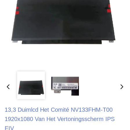
13,3 Duimlcd Het Comité NV133FHM-T00
1920x1080 Van Het Vertoningsscherm IPS
EIV