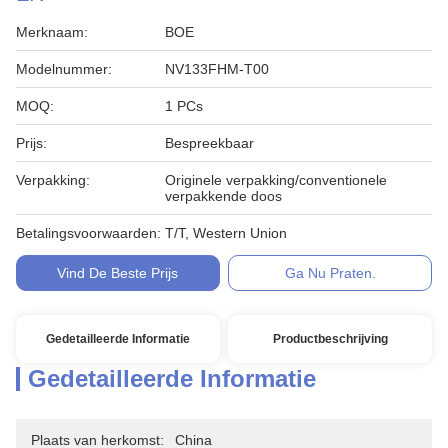
Merknaam:
BOE
Modelnummer:
NV133FHM-T00
MOQ:
1 PCs
Prijs:
Bespreekbaar
Verpakking:
Originele verpakking/conventionele
verpakkende doos
Betalingsvoorwaarden:
T/T, Western Union
Vind De Beste Prijs
Ga Nu Praten.
Gedetailleerde Informatie
Productbeschrijving
Gedetailleerde Informatie
Plaats van herkomst:
China