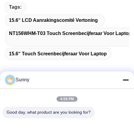
Tags:
15.6“ LCD Aanrakingscomité Vertoning
NT156WHM-T03 Touch Screenbecijferaar Voor Laptop
15.6“ Touch Screenbecijferaar Voor Laptop
Sunny
Snel contact
4:59 PM
Adres
Good day, what product are you looking for?
Gebouw A, VERSINO Gebouw, Longhua New District,
Shenzhen
Telefoon