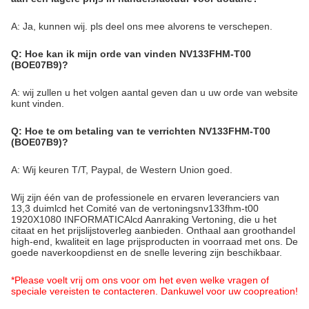
A: Ja, kunnen wij. pls deel ons mee alvorens te verschepen.
Q: Hoe kan ik mijn orde van vinden NV133FHM-T00
(BOE07B9)?
A: wij zullen u het volgen aantal geven dan u uw orde van website
kunt vinden.
Q: Hoe te om betaling van te verrichten NV133FHM-T00
(BOE07B9)?
A: Wij keuren T/T, Paypal, de Western Union goed.
Wij zijn één van de professionele en ervaren leveranciers van
13,3 duimlcd het Comité van de vertoningsnv133fhm-t00
1920X1080 INFORMATICAlcd Aanraking Vertoning, die u het
citaat en het prijslijstoverleg aanbieden. Onthaal aan groothandel
high-end, kwaliteit en lage prijsproducten in voorraad met ons. De
goede naverkoopdienst en de snelle levering zijn beschikbaar.
*Please voelt vrij om ons voor om het even welke vragen of
speciale vereisten te contacteren. Dankuwel voor uw coopreation!