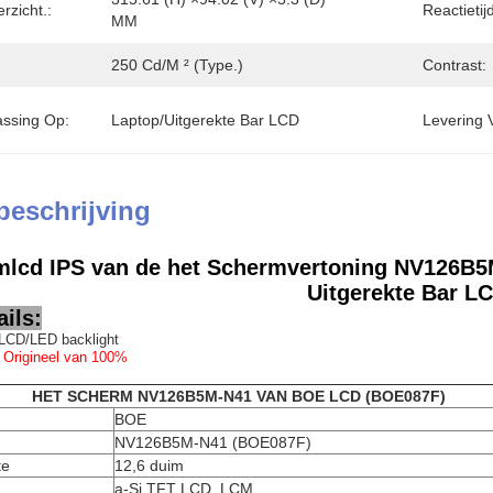
rzicht.:
Reactietij
MM
250 Cd/m ² (Type.)
Contrast:
ssing Op:
Laptop/Uitgerekte Bar LCD
Levering 
beschrijving
mlcd IPS van de het Schermvertoning NV126B
Uitgerekte Bar L
ils:
LCD/LED backlight
 Origineel van 100%
HET SCHERM NV126B5M-N41 VAN BOE LCD (BOE087F)
BOE
NV126B5M-N41 (BOE087F)
te
12,6 duim
a-Si TFT LCD, LCM