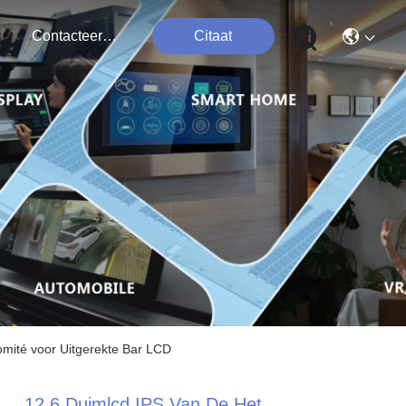
Contacteer Ons
Citaat
mité voor Uitgerekte Bar LCD
12,6 Duimlcd IPS Van De Het