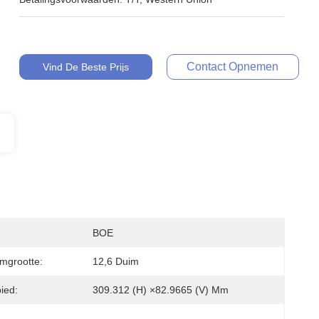
Contact Opnemen
Vind De Beste Prijs
BOE
mgrootte:
12,6 Duim
ied:
309.312 (H) ×82.9665 (V) Mm