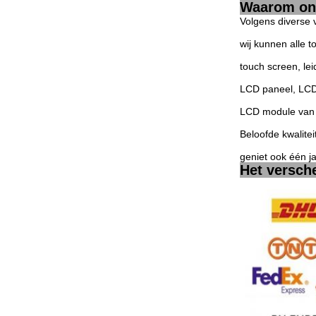
Waarom ons
Volgens diverse 
wij kunnen alle 
touch screen, le
LCD paneel, LCD
LCD module van 
Beloofde kwalitei
geniet ook één j
Het versch