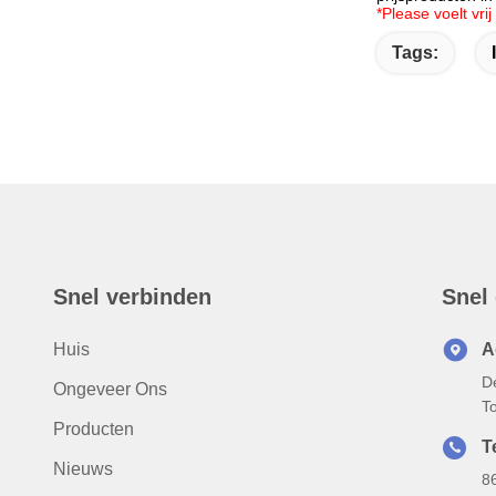
*Please voelt vr
Tags:
Snel verbinden
Snel
Huis
A
D
Ongeveer Ons
T
Producten
T
Nieuws
8