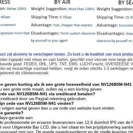
uct zal alvorens te verschepen testen
.
Zo kunt u de kwaliteit van onze prod
rden ingepakt met nieuw en vast karton, geschikt voor vervoer over lange afs
n keurde goed: FEDEX, DHL, UPS, TNT, EMS, LUCHTvracht, OVERZEESE
zien wij reusachtige voorraad hebben, vergt de orden slechts 1-3 werkdagen n
 geleverd als cliëntenverzoek.
en geven korting als ik een grote hoeveelheid van NV126B5M-N41
s u een grote orde maakt, zullen wij u een korting geven.
orde van NV126B5M-N41 via creditcard betalen?
 creditcard door uw Paypal-rekening gebruiken.
mijn orde van NV126B5M-N41 vinden?
het volgen aantal geven dan u uw orde van website kunt vinden.
de garantie?
days-garantie aan.
 de professionele en ervaren leveranciers van 12,6 duimlcd IPS van
voor Uitgerekte Bar LCD, die u het citaat en het prijslijstoverleg aanb
n voorraad met ons. De goede naverkoopdienst en de snelle levering zij