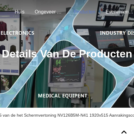
Huis
Ongeveer Ons
Producten
Evenementen
Details Van De Producten
PS van de het Schermvertoning NV126B5M-N41 1920x515 Aanrakingsco