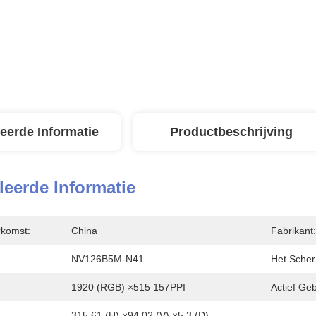
leerde Informatie
Productbeschrijving
leerde Informatie
rkomst:
China
Fabrikant:
NV126B5M-N41
Het Scher
1920 (RGB) ×515 157PPI
Actief Geb
315.61 (H) ×94.02 (V) ×5.3 (D) 