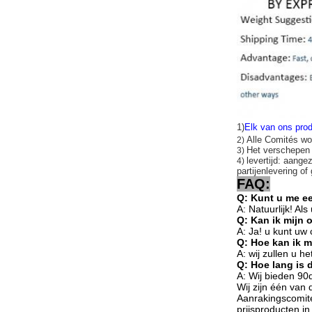
1)
Elk van ons prod
Alle Comités wo
2)
Het verschepe
3)
levertijd: aange
4)
partijenlevering of
FAQ:
Q: Kunt u me e
A: Natuurlijk! Al
Q: Kan ik mijn 
A: Ja! u kunt uw
Q: Hoe kan ik 
A: wij zullen u 
Q: Hoe lang is 
A: Wij bieden 90
Wij zijn één van
Aanrakingscomité 
prijsproducten i