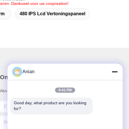
cteren. Dankuwel voor uw coopreation!
rm
480 IPS Lcd Vertoningspaneel
Anian
Onze Nieuwsbrief
9:41 PM
Abonneer u op onze nieuwsbrief voor kortingen en meer.
Good day, what product are you looking 
for?