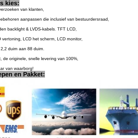
 kies:
verzoeken van klanten,
toebehoren aanpassen die inclusief van bestuurdersraad,
iden backlight & LVDS-kabels. TFT LCD,
 vertoning, LCD het scherm, LCD monitor,
2,2 duim aan 88 duim.
t, de originele, snelle levering van 100%,
aar van waarborg!
epen en Pakket: