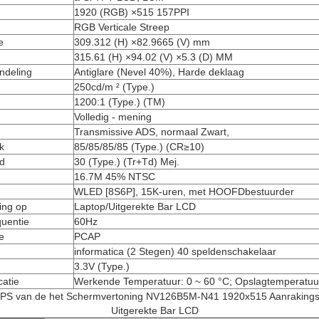
1920 (RGB) ×515 157PPI
RGB Verticale Streep
e
309.312 (H) ×82.9665 (V) mm
315.61 (H) ×94.02 (V) ×5.3 (D) MM
ndeling
Antiglare (Nevel 40%), Harde deklaag
250cd/m ² (Type.)
1200:1 (Type.) (TM)
Volledig - mening
Transmissive ADS, normaal Zwart,
k
85/85/85/85 (Type.) (CR≥10)
jd
30 (Type.) (Tr+Td) Mej.
16.7M 45% NTSC
WLED [8S6P], 15K-uren, met HOOFDbestuurder
ing op
Laptop/Uitgerekte Bar LCD
quentie
60Hz
e
PCAP
informatica (2 Stegen) 40 speldenschakelaar
e
3.3V (Type.)
catie
Werkende Temperatuur: 0 ~ 60 °C; Opslagtemperatuur
 IPS van de het Schermvertoning NV126B5M-N41 1920x515 Aanrakings
Uitgerekte Bar LCD