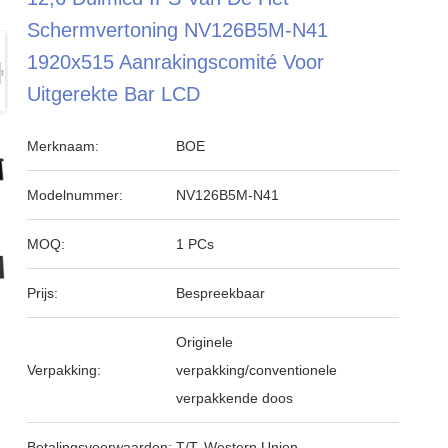
Schermvertoning NV126B5M-N41
1920x515 Aanrakingscomité Voor
Uitgerekte Bar LCD
Merknaam:
BOE
Modelnummer:
NV126B5M-N41
MOQ:
1 PCs
Prijs:
Bespreekbaar
Originele
Verpakking:
verpakking/conventionele
verpakkende doos
Betalingsvoorwaarden:
T/T, Western Union