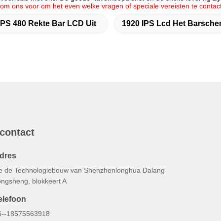
ij om ons voor om het even welke vragen of speciale vereisten te conta
IPS 480 Rekte Bar LCD Uit
1920 IPS Lcd Het Barsche
 contact
dres
e de Technologiebouw van Shenzhenlonghua Dalang
ongsheng, blokkeert A
elefoon
6--18575563918