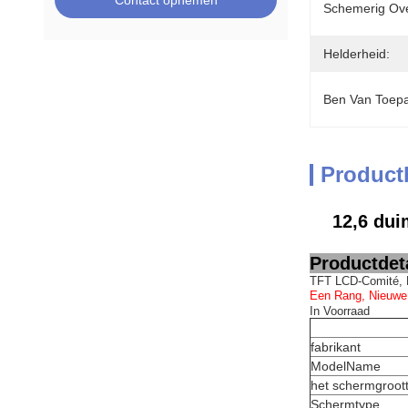
Contact opnemen
Schemerig Ove
Helderheid:
Ben Van Toepa
Product
12,6 dui
Productdeta
TFT LCD-Comité, 
Een Rang, Nieuwe
In Voorraad
fabrikant
ModelName
het schermgroot
Schermtype