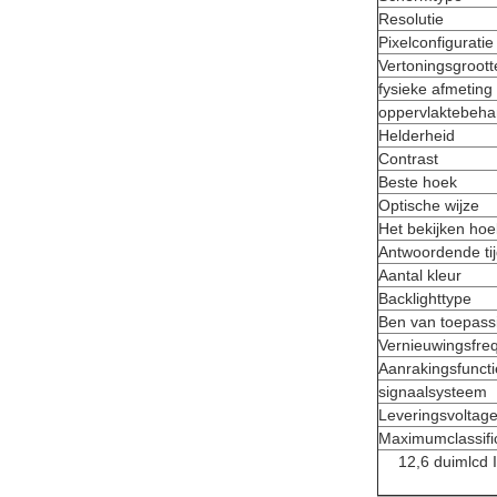
Resolutie
Pixelconfiguratie
Vertoningsgroott
fysieke afmeting
oppervlaktebeha
Helderheid
Contrast
Beste hoek
Optische wijze
Het bekijken hoe
Antwoordende ti
Aantal kleur
Backlighttype
Ben van toepass
Vernieuwingsfre
Aanrakingsfuncti
signaalsysteem
Leveringsvoltag
Maximumclassifi
12,6 duimlcd